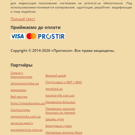
для индексации поисковыми системами на protocol.ua обязательна. Под
использованием понимается копирования, адаптация, рерайтинг, модификация
и тому подобное.
Полный текст
Приймаємо до оплати
Copyright © 2014-2026 «Протокол». Все права защищены.
Партнёры
Серьги с
Винный шкаф
бриллиантами
Подготовка к НМТ / ВНО
alliancetechnika.ua
pereklad.ua
миралинкс
hospice-life.com.ua/
Веб мастер
Перевозка больных
https://motokosmos.ua/
Перевозка лежачих
Синтезаторы
больных за границу
agrotechnika.com.ua
Шкафы купе
perevod.agency
Брендовые сумки
europeservice.com.ua
Натяжные потолки Nova