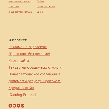
mk-translations.ua
Stelya
текст юа
maltina.com.ua
kievperevod.com.ua
Cылки
О проекте
Реклама на "Протокол"
"Протокол" без реклами!
Карта сайта
Тендер на юридическую услугу
Пользовательское соглашение
Допомогти ресурсу "Протокол"
Кредит онлайн
iGaming Protocol