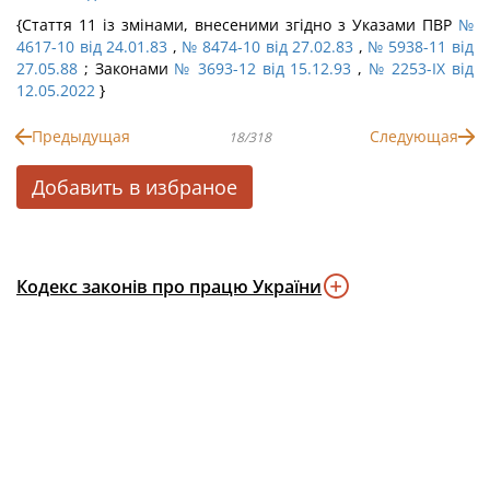
{Стаття 11 із змінами, внесеними згідно з Указами ПВР
№
4617-10 від 24.01.83
,
№ 8474-10 від 27.02.83
,
№ 5938-11 від
27.05.88
; Законами
№ 3693-12 від 15.12.93
,
№ 2253-IX від
12.05.2022
}
Предыдущая
Следующая
18/318
Добавить в избраное
Кодекс законів про працю України