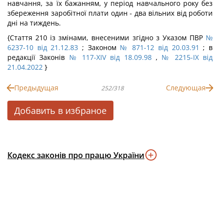
навчання, за їх бажанням, у період навчального року без
збереження заробітної плати один - два вільних від роботи
дні на тиждень.
{Стаття 210 із змінами, внесеними згідно з Указом ПВР
№
6237-10 від 21.12.83
; Законом
№ 871-12 від 20.03.91
; в
редакції Законів
№ 117-XIV від 18.09.98
,
№ 2215-IX від
21.04.2022
}
Предыдущая
Следующая
252/318
Добавить в избраное
Кодекс законів про працю України