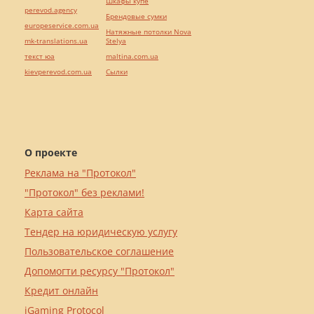
Шкафы купе
perevod.agency
Брендовые сумки
europeservice.com.ua
Натяжные потолки Nova
mk-translations.ua
Stelya
текст юа
maltina.com.ua
kievperevod.com.ua
Cылки
О проекте
Реклама на "Протокол"
"Протокол" без реклами!
Карта сайта
Тендер на юридическую услугу
Пользовательское соглашение
Допомогти ресурсу "Протокол"
Кредит онлайн
iGaming Protocol