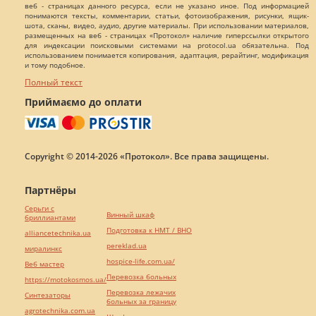
веб - страницах данного ресурса, если не указано иное. Под информацией
понимаются тексты, комментарии, статьи, фотоизображения, рисунки, ящик-
шота, сканы, видео, аудио, другие материалы. При использовании материалов,
размещенных на веб - страницах «Протокол» наличие гиперссылки открытого
для индексации поисковыми системами на protocol.ua обязательна. Под
использованием понимается копирования, адаптация, рерайтинг, модификация
и тому подобное.
Полный текст
Приймаємо до оплати
Copyright © 2014-2026 «Протокол». Все права защищены.
Партнёры
Серьги с
Винный шкаф
бриллиантами
Подготовка к НМТ / ВНО
alliancetechnika.ua
pereklad.ua
миралинкс
hospice-life.com.ua/
Веб мастер
Перевозка больных
https://motokosmos.ua/
Перевозка лежачих
Синтезаторы
больных за границу
agrotechnika.com.ua