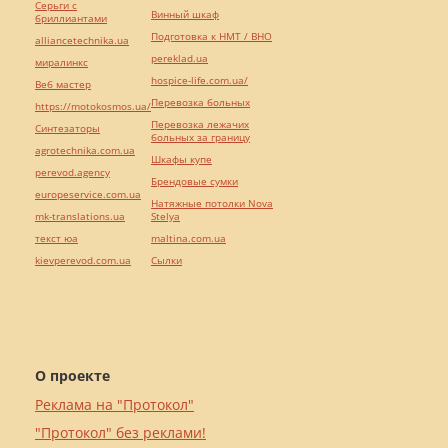
Серьги с
Винный шкаф
бриллиантами
Подготовка к НМТ / ВНО
alliancetechnika.ua
pereklad.ua
миралинкс
hospice-life.com.ua/
Веб мастер
Перевозка больных
https://motokosmos.ua/
Перевозка лежачих
Синтезаторы
больных за границу
agrotechnika.com.ua
Шкафы купе
perevod.agency
Брендовые сумки
europeservice.com.ua
Натяжные потолки Nova
mk-translations.ua
Stelya
текст юа
maltina.com.ua
kievperevod.com.ua
Cылки
О проекте
Реклама на "Протокол"
"Протокол" без реклами!