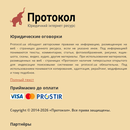
Юридические оговорки
Protocol.ua обладает авторскими правами на информацию, размещенную на
веб - страницах данного ресурса, если не указано иное. Под информацией
понимаются тексты, комментарии, статьи, фотоизображения, рисунки, ящик-
шота, сканы, видео, аудио, другие материалы. При использовании материалов,
размещенных на веб - страницах «Протокол» наличие гиперссылки открытого
для индексации поисковыми системами на protocol.ua обязательна. Под
использованием понимается копирования, адаптация, рерайтинг, модификация
и тому подобное.
Полный текст
Приймаємо до оплати
Copyright © 2014-2026 «Протокол». Все права защищены.
Партнёры