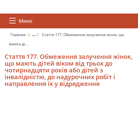
Меню
...
Главная
Стаття 177. Обмеження залучення жінок, що
мають ді...
Стаття 177. Обмеження залучення жінок,
що мають дітей віком від трьох до
чотирнадцяти років або дітей з
інвалідністю, до надурочних робіт і
направлення їх у відрядження