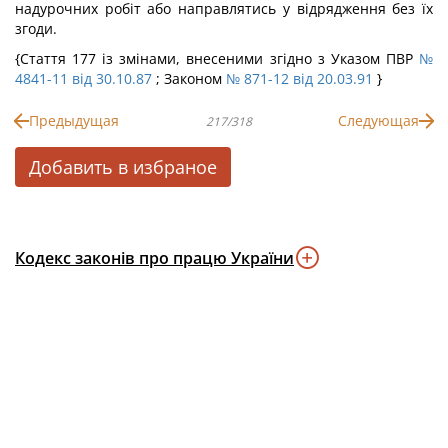
надурочних робіт або направлятись у відрядження без їх
згоди.
{Стаття 177 із змінами, внесеними згідно з Указом ПВР
№
4841-11 від 30.10.87
; Законом
№ 871-12 від 20.03.91
}
Предыдущая
Следующая
217/318
Добавить в избраное
Кодекс законів про працю України