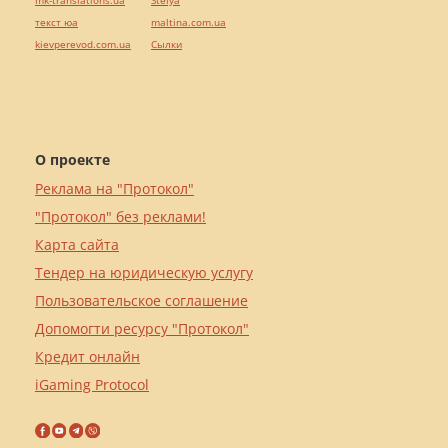
mk-translations.ua
Stelya
текст юа
maltina.com.ua
kievperevod.com.ua
Cылки
О проекте
Реклама на "Протокол"
"Протокол" без реклами!
Карта сайта
Тендер на юридическую услугу
Пользовательское соглашение
Допомогти ресурсу "Протокол"
Кредит онлайн
iGaming Protocol