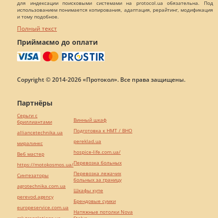
для индексации поисковыми системами на protocol.ua обязательна. Под
использованием понимается копирования, адаптация, рерайтинг, модификация
и тому подобное.
Полный текст
Приймаємо до оплати
Copyright © 2014-2026 «Протокол». Все права защищены.
Партнёры
Серьги с
Винный шкаф
бриллиантами
Подготовка к НМТ / ВНО
alliancetechnika.ua
pereklad.ua
миралинкс
hospice-life.com.ua/
Веб мастер
Перевозка больных
https://motokosmos.ua/
Перевозка лежачих
Синтезаторы
больных за границу
agrotechnika.com.ua
Шкафы купе
perevod.agency
Брендовые сумки
europeservice.com.ua
Натяжные потолки Nova