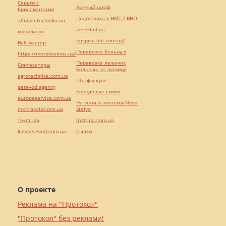
Серьги с
Винный шкаф
бриллиантами
Подготовка к НМТ / ВНО
alliancetechnika.ua
pereklad.ua
миралинкс
hospice-life.com.ua/
Веб мастер
Перевозка больных
https://motokosmos.ua/
Перевозка лежачих
Синтезаторы
больных за границу
agrotechnika.com.ua
Шкафы купе
perevod.agency
Брендовые сумки
europeservice.com.ua
Натяжные потолки Nova
mk-translations.ua
Stelya
текст юа
maltina.com.ua
kievperevod.com.ua
Cылки
О проекте
Реклама на "Протокол"
"Протокол" без реклами!