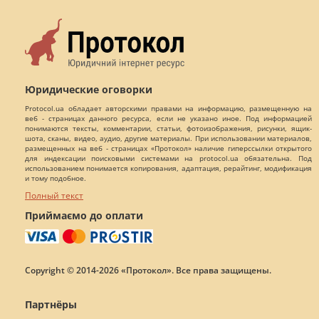
Юридические оговорки
Protocol.ua обладает авторскими правами на информацию, размещенную на
веб - страницах данного ресурса, если не указано иное. Под информацией
понимаются тексты, комментарии, статьи, фотоизображения, рисунки, ящик-
шота, сканы, видео, аудио, другие материалы. При использовании материалов,
размещенных на веб - страницах «Протокол» наличие гиперссылки открытого
для индексации поисковыми системами на protocol.ua обязательна. Под
использованием понимается копирования, адаптация, рерайтинг, модификация
и тому подобное.
Полный текст
Приймаємо до оплати
Copyright © 2014-2026 «Протокол». Все права защищены.
Партнёры