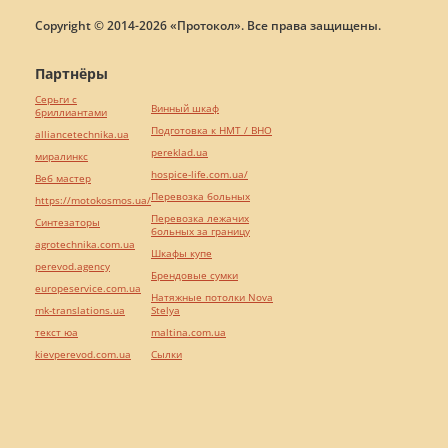
Copyright © 2014-2026 «Протокол». Все права защищены.
Партнёры
Серьги с
Винный шкаф
бриллиантами
Подготовка к НМТ / ВНО
alliancetechnika.ua
pereklad.ua
миралинкс
hospice-life.com.ua/
Веб мастер
Перевозка больных
https://motokosmos.ua/
Перевозка лежачих
Синтезаторы
больных за границу
agrotechnika.com.ua
Шкафы купе
perevod.agency
Брендовые сумки
europeservice.com.ua
Натяжные потолки Nova
mk-translations.ua
Stelya
текст юа
maltina.com.ua
kievperevod.com.ua
Cылки