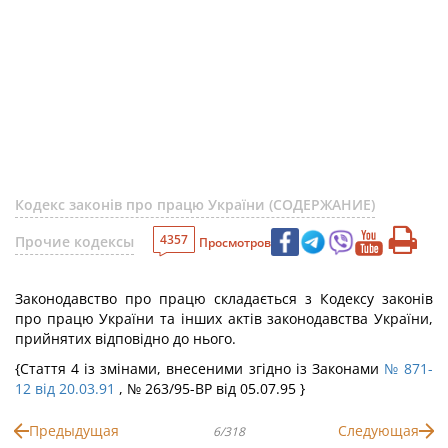
Кодекс законів про працю України (СОДЕРЖАНИЕ)
4357
Прочие кодексы
Просмотров
Законодавство про працю складається з Кодексу законів
про працю України та інших актів законодавства України,
прийнятих відповідно до нього.
{Стаття 4 із змінами, внесеними згідно із Законами
№ 871-
12 від 20.03.91
, № 263/95-ВР від 05.07.95 }
Предыдущая
Следующая
6/318