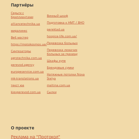
Партнёры
Серьги с
Винный шкаф
бриллиантами
Подготовка к НМТ / ВНО
alliancetechnika.ua
pereklad.ua
миралинкс
hospice-life.com.ua/
Веб мастер
Перевозка больных
https://motokosmos.ua/
Перевозка лежачих
Синтезаторы
больных за границу
agrotechnika.com.ua
Шкафы купе
perevod.agency
Брендовые сумки
europeservice.com.ua
Натяжные потолки Nova
mk-translations.ua
Stelya
текст юа
maltina.com.ua
kievperevod.com.ua
Cылки
О проекте
Реклама на "Протокол"