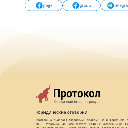
page
group
telegr
Юридические оговорки
Protocol.ua обладает авторскими правами на информацию,
веб - страницах данного ресурса, если не указано иное. 
понимаются тексты, комментарии, статьи, фотоизображения,