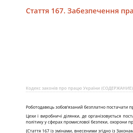
Стаття 167. Забезпечення пр
Кодекс законів про працю України (СОДЕРЖАНИЕ)
Роботодавець зобов'язаний безплатно постачати пр
Цехи і виробничі ділянки, де організовується п
політику у сферах промислової безпеки, охорони пр
{Стаття 167 із змінами, внесеними згідно із Закон