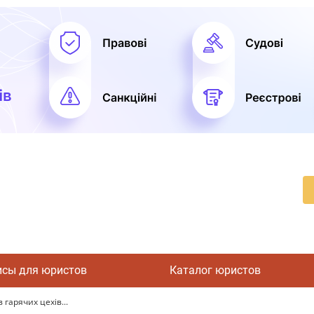
исы для юристов
Каталог юристов
гарячих цехів...