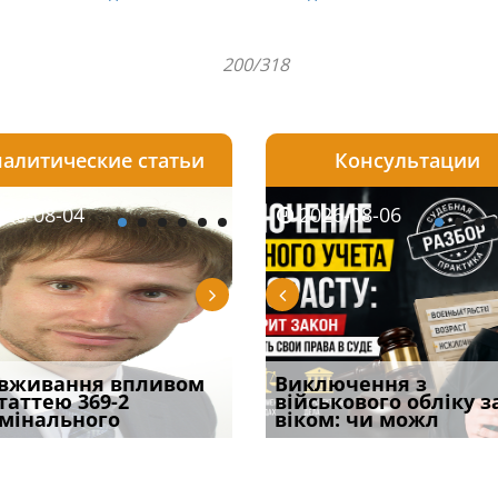
200/318
алитические статьи
Консультации
08-05
26-08-04
2026-07-27
2026-08-05
2026-08-04
2026-08-06
2026-07-30
ірним і
вживання впливом
Бронирование отменят с
Чоловік помер, але
Переоформлення
Виключення з
Восьмий ААС фак
ивним способом
статтею 369-2
1 сентября? Что на
позика залишилася: як
відстрочки за іншою
військового обліку з
підтвердив, що 
у речових
мінального
самом де
фраза «на
підставою: нов
віком: чи можл
може скас