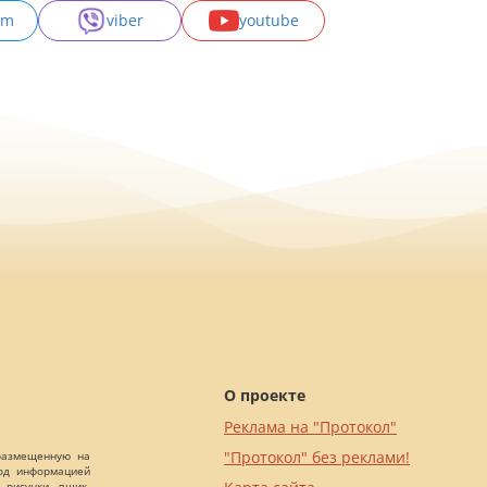
am
viber
youtube
О проекте
Реклама на "Протокол"
"Протокол" без реклами!
 размещенную на
Под информацией
 рисунки, ящик-