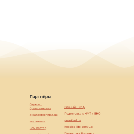
Партнёры
Серьги с
Винный шкаф
бриллиантами
Подготовка к НМТ / ВНО
alliancetechnika.ua
pereklad.ua
миралинкс
hospice-life.com.ua/
Веб мастер
Перевозка больных