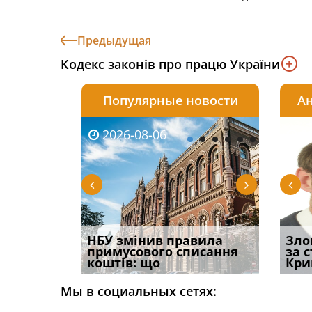
Предыдущая
Кодекс законів про працю України
Популярные новости
Ан
2026-08-06
2026-08-03
2026-
20
 імені та
НБУ змінив правила
Водії можуть отримати
Правом
Зло
ваного до
примусового списання
компенсацію за
ефект
за 
коштів: що
незаконні дії
захист
Кри
Мы в социальных сетях: