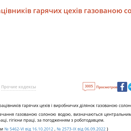
ацівників гарячих цехів газованою 
3005
Прочие кодексы
Просмотров
ацівників гарячих цехів і виробничих ділянок газованою соло
остачання газованою солоною водою, визначаються центральним
аці, гігієни праці, за погодженням з роботодавцем.
ами
№ 5462-VI від 16.10.2012
,
№ 2573-IX від 06.09.2022
}