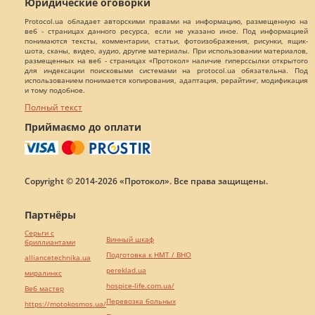
Юридические оговорки
Protocol.ua обладает авторскими правами на информацию, размещенную на
веб - страницах данного ресурса, если не указано иное. Под информацией
понимаются тексты, комментарии, статьи, фотоизображения, рисунки, ящик-
шота, сканы, видео, аудио, другие материалы. При использовании материалов,
размещенных на веб - страницах «Протокол» наличие гиперссылки открытого
для индексации поисковыми системами на protocol.ua обязательна. Под
использованием понимается копирования, адаптация, рерайтинг, модификация
и тому подобное.
Полный текст
Приймаємо до оплати
Copyright © 2014-2026 «Протокол». Все права защищены.
Партнёры
Серьги с
Винный шкаф
бриллиантами
Подготовка к НМТ / ВНО
alliancetechnika.ua
pereklad.ua
миралинкс
hospice-life.com.ua/
Веб мастер
Перевозка больных
https://motokosmos.ua/