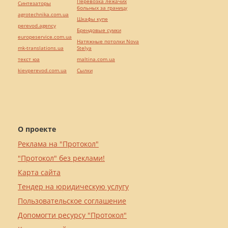
Перевозка лежачих
Синтезаторы
больных за границу
agrotechnika.com.ua
Шкафы купе
perevod.agency
Брендовые сумки
europeservice.com.ua
Натяжные потолки Nova
mk-translations.ua
Stelya
текст юа
maltina.com.ua
kievperevod.com.ua
Cылки
О проекте
Реклама на "Протокол"
"Протокол" без реклами!
Карта сайта
Тендер на юридическую услугу
Пользовательское соглашение
Допомогти ресурсу "Протокол"