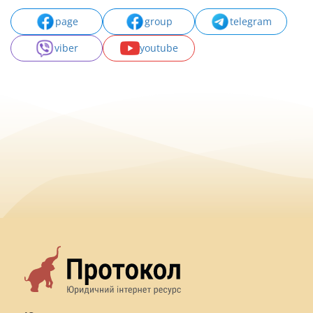
page
group
telegram
viber
youtube