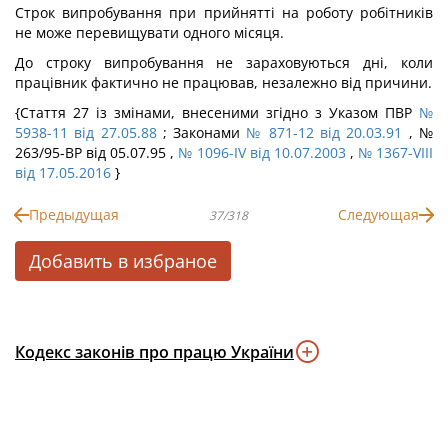
Строк випробування при прийнятті на роботу робітників
не може перевищувати одного місяця.
До строку випробування не зараховуються дні, коли
працівник фактично не працював, незалежно від причини.
{Стаття 27 із змінами, внесеними згідно з Указом ПВР
№
5938-11 від 27.05.88
; Законами
№ 871-12 від 20.03.91
, №
263/95-ВР від 05.07.95 ,
№ 1096-IV від 10.07.2003
,
№ 1367-VIII
від 17.05.2016
}
Предыдущая
Следующая
37/318
Добавить в избраное
Кодекс законів про працю України