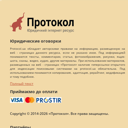
Юридические оговорки
Protocol.ua обладает авторскими правами на информацию, размещенную на
веб - страницах данного ресурса, если не указано иное. Под информацией
понимаются тексты, комментарии, статьи, фотоизображения, рисунки, ящик-
шота, сканы, видео, аудио, другие материалы. При использовании материалов,
размещенных на веб - страницах «Протокол» наличие гиперссылки открытого
для индексации поисковыми системами на protocol.ua обязательна. Под
использованием понимается копирования, адаптация, рерайтинг, модификация
и тому подобное.
Полный текст
Приймаємо до оплати
Copyright © 2014-2026 «Протокол». Все права защищены.
Партнёры