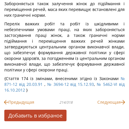
Забороняється також залучення жінок до підіймання і
переміщення речей, маса яких перевищує встановлені для
них граничні норми.
Перелік важких робіт та робіт із шкідливими і
небезпечними умовами праці, на яких забороняється
застосування праці жінок, а також граничні норми
підіймання і переміщення важких речей жінками
затверджуються центральним органом виконавчої влади,
що забезпечує формування державної політики у сфері
охорони здоров’я, за погодженням із центральним органом
виконавчої влади, що забезпечує формування державної
політики у сфері охорони праці.
{Стаття 174 із змінами, внесеними згідно із Законами
№
871-12 від 20.03.91
,
№ 3694-12 від 15.12.93
,
№ 5462-VI від
16.10.2012
}
Предыдущая
Следующая
214/318
Добавить в избраное