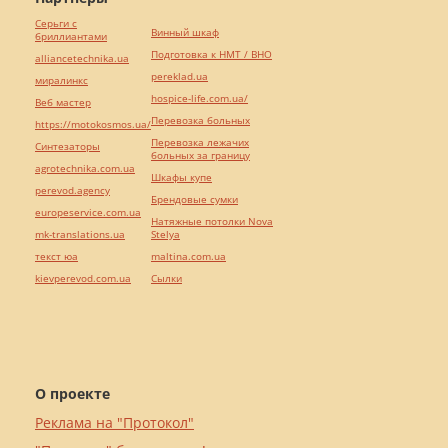
Серьги с
Винный шкаф
бриллиантами
Подготовка к НМТ / ВНО
alliancetechnika.ua
pereklad.ua
миралинкс
hospice-life.com.ua/
Веб мастер
Перевозка больных
https://motokosmos.ua/
Перевозка лежачих
Синтезаторы
больных за границу
agrotechnika.com.ua
Шкафы купе
perevod.agency
Брендовые сумки
europeservice.com.ua
Натяжные потолки Nova
mk-translations.ua
Stelya
текст юа
maltina.com.ua
kievperevod.com.ua
Cылки
О проекте
Реклама на "Протокол"