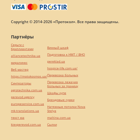
Copyright © 2014-2026 «Протокол». Все права защищены.
Партнёры
Серьги с
Винный шкаф
бриллиантами
Подготовка к НМТ / ВНО
alliancetechnika.ua
pereklad.ua
миралинкс
hospice-life.com.ua/
Веб мастер
Перевозка больных
https://motokosmos.ua/
Перевозка лежачих
Синтезаторы
больных за границу
agrotechnika.com.ua
Шкафы купе
perevod.agency
Брендовые сумки
europeservice.com.ua
Натяжные потолки Nova
mk-translations.ua
Stelya
текст юа
maltina.com.ua
kievperevod.com.ua
Cылки