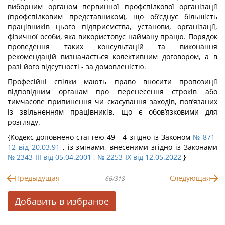
виборним органом первинної профспілкової організації
(профспілковим представником), що об’єднує більшість
працівників цього підприємства, установи, організації,
фізичної особи, яка використовує найману працю. Порядок
проведення таких консультацій та виконання
рекомендацій визначається колективним договором, а в
разі його відсутності - за домовленістю.
Професійні спілки мають право вносити пропозиції
відповідним органам про перенесення строків або
тимчасове припинення чи скасування заходів, пов’язаних
із звільненням працівників, що є обов’язковими для
розгляду.
{Кодекс доповнено статтею 49 - 4 згідно із Законом
№ 871-
12 від 20.03.91
, із змінами, внесеними згідно із Законами
№ 2343-III від 05.04.2001
,
№ 2253-IX від 12.05.2022
}
Предыдущая
Следующая
66/318
Добавить в избраное