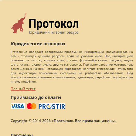
Юридические оговорки
Protocol.ua обладает авторскими правами на информацию, размещенную на
веб - страницах данного ресурса, если не указано иное. Под информацией
понимаются тексты, комментарии, статьи, фотоизображения, рисунки, ящик-
шота, сканы, видео, аудио, другие материалы. При использовании материалов,
размещенных на веб - страницах «Протокол» наличие гиперссылки открытого
для индексации поисковыми системами на protocol.ua обязательна. Под
использованием понимается копирования, адаптация, рерайтинг, модификация
и тому подобное.
Полный текст
Приймаємо до оплати
Copyright © 2014-2026 «Протокол». Все права защищены.
Партнёры