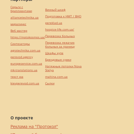
Серьги с
Винный шкаф
бриллиантами
Подготовка к НМТ / ВНО
alliancetechnika.ua
pereklad.ua
миралинкс
hospice-life.com.ua/
Веб мастер
Перевозка больных
https://motokosmos.ua/
Перевозка лежачих
Синтезаторы
больных за границу
agrotechnika.com.ua
Шкафы купе
perevod.agency
Брендовые сумки
europeservice.com.ua
Натяжные потолки Nova
mk-translations.ua
Stelya
текст юа
maltina.com.ua
kievperevod.com.ua
Cылки
О проекте
Реклама на "Протокол"