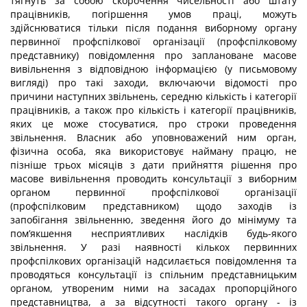
тягнуть за собою скорочення чисельності або штату
працівників, погіршення умов праці, можуть
здійснюватися тільки після подання виборному органу
первинної профспілкової організації (профспілковому
представнику) повідомлення про заплановане масове
вивільнення з відповідною інформацією (у письмовому
вигляді) про такі заходи, включаючи відомості про
причини наступних звільнень, середню кількість і категорії
працівників, а також про кількість і категорії працівників,
яких це може стосуватися, про строки проведення
звільнення. Власник або уповноважений ним орган,
фізична особа, яка використовує найману працю, не
пізніше трьох місяців з дати прийняття рішення про
масове вивільнення проводить консультації з виборним
органом первинної профспілкової організації
(профспілковим представником) щодо заходів із
запобігання звільненню, зведення його до мінімуму та
пом’якшення несприятливих наслідків будь-якого
звільнення. У разі наявності кількох первинних
профспілкових організацій надсилається повідомлення та
проводяться консультації із спільним представницьким
органом, утвореним ними на засадах пропорційного
представництва, а за відсутності такого органу - із