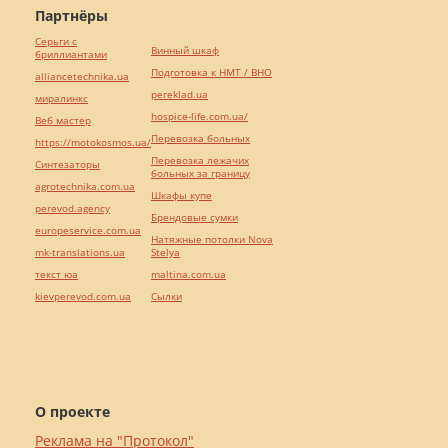
Партнёры
Серьги с
Винный шкаф
бриллиантами
Подготовка к НМТ / ВНО
alliancetechnika.ua
pereklad.ua
миралинкс
hospice-life.com.ua/
Веб мастер
Перевозка больных
https://motokosmos.ua/
Перевозка лежачих
Синтезаторы
больных за границу
agrotechnika.com.ua
Шкафы купе
perevod.agency
Брендовые сумки
europeservice.com.ua
Натяжные потолки Nova
mk-translations.ua
Stelya
текст юа
maltina.com.ua
kievperevod.com.ua
Cылки
О проекте
Реклама на "Протокол"