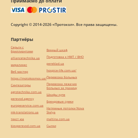
Приймаємо до оплати
Copyright © 2014-2026 «Протокол». Все права защищены.
Партнёры
Серьги с
Винный шкаф
бриллиантами
Подготовка к НМТ / ВНО
alliancetechnika.ua
pereklad.ua
миралинкс
hospice-life.com.ua/
Веб мастер
Перевозка больных
https://motokosmos.ua/
Перевозка лежачих
Синтезаторы
больных за границу
agrotechnika.com.ua
Шкафы купе
perevod.agency
Брендовые сумки
europeservice.com.ua
Натяжные потолки Nova
mk-translations.ua
Stelya
текст юа
maltina.com.ua
kievperevod.com.ua
Cылки