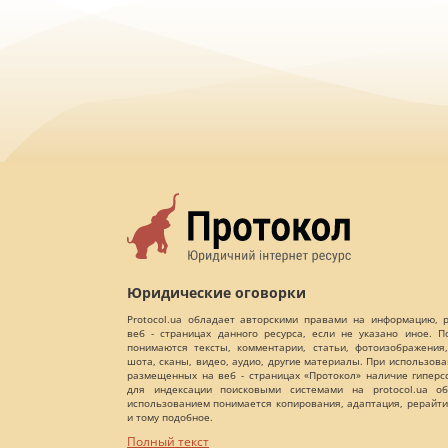
Юридические оговорки
Protocol.ua обладает авторскими правами на информацию,
веб - страницах данного ресурса, если не указано иное. 
понимаются тексты, комментарии, статьи, фотоизображения,
шота, сканы, видео, аудио, другие материалы. При использов
размещенных на веб - страницах «Протокол» наличие гиперс
для индексации поисковыми системами на protocol.ua об
использованием понимается копирования, адаптация, рерайти
и тому подобное.
Полный текст