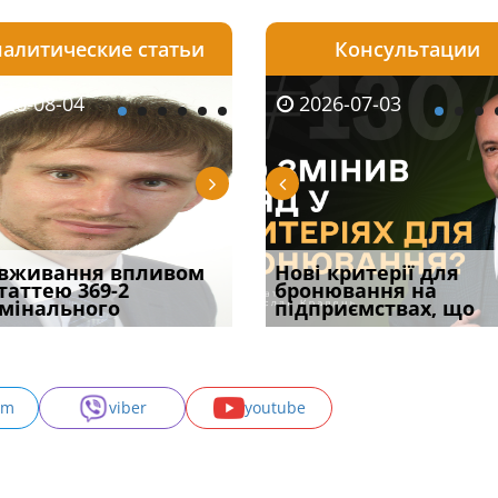
алитические статьи
Консультации
08-06
26-08-04
2026-05-25
2026-08-06
2026-08-04
2026-07-03
2026-07-30
уд встановив для
вживання впливом
Кого з юристів замінить
Документи, на яких не
Переоформлення
Нові критерії для
Восьмий ААС фак
одування шкоди
статтею 369-2
ШІ, а хто зароблятиме
проставляється
відстрочки за іншою
бронювання на
підтвердив, що 
с
мінального
міль
апостиль: пер
підставою: нов
підприємствах, що
може скас
am
viber
youtube