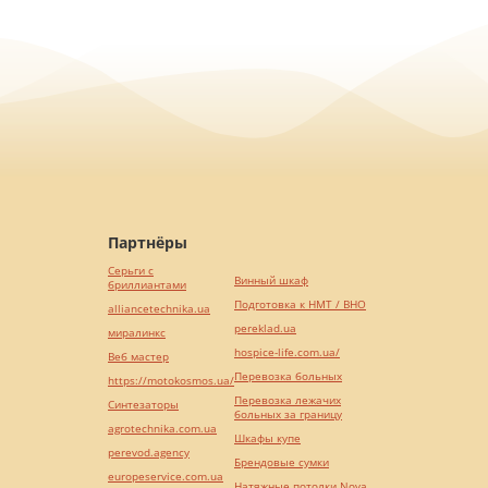
Партнёры
Серьги с
Винный шкаф
бриллиантами
Подготовка к НМТ / ВНО
alliancetechnika.ua
pereklad.ua
миралинкс
hospice-life.com.ua/
Веб мастер
Перевозка больных
https://motokosmos.ua/
Перевозка лежачих
Синтезаторы
больных за границу
agrotechnika.com.ua
Шкафы купе
perevod.agency
Брендовые сумки
europeservice.com.ua
Натяжные потолки Nova