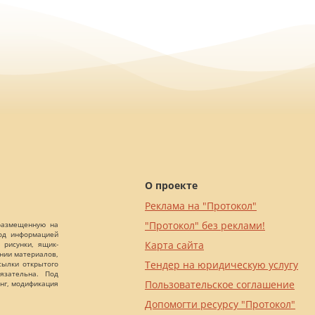
О проекте
Реклама на "Протокол"
"Протокол" без реклами!
 размещенную на
Под информацией
Карта сайта
 рисунки, ящик-
ании материалов,
Тендер на юридическую услугу
сылки открытого
язательна. Под
Пользовательское соглашение
нг, модификация
Допомогти ресурсу "Протокол"