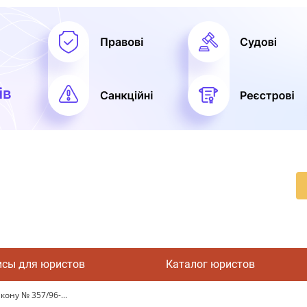
исы для юристов
Каталог юристов
кону № 357/96-...