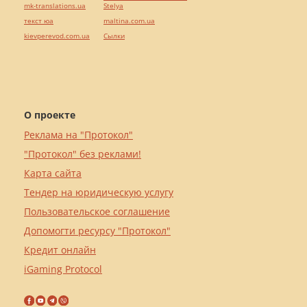
mk-translations.ua
Stelya
текст юа
maltina.com.ua
kievperevod.com.ua
Cылки
О проекте
Реклама на "Протокол"
"Протокол" без реклами!
Карта сайта
Тендер на юридическую услугу
Пользовательское соглашение
Допомогти ресурсу "Протокол"
Кредит онлайн
iGaming Protocol