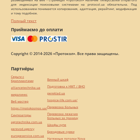
размещенных на веб - страницах «Протокол» наличие гиперссылки открытого
для индексации поисковыми системами на protocol.ua обязательна. Под
использованием понимается копирования, адаптация, рерайтинг, модификация
и тому подобное.
Полный текст
Приймаємо до оплати
Copyright © 2014-2026 «Протокол». Все права защищены.
Партнёры
Серьги с
Винный шкаф
бриллиантами
Подготовка к НМТ / ВНО
alliancetechnika.ua
pereklad.ua
миралинкс
hospice-life.com.ua/
Веб мастер
Перевозка больных
https://motokosmos.ua/
Перевозка лежачих
Синтезаторы
больных за границу
agrotechnika.com.ua
Шкафы купе
perevod.agency
Брендовые сумки
europeservice.com.ua
Натяжные потолки Nova