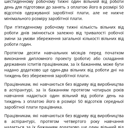
шестиденному робочому тижні один вільний від роботи
день для підготовки до занять з оплатою його в розмірі 50
відсотків одержуваної заробітної плати, але не нижче
мінімального розміру заробітної плати.
При п'ятиденному робочому тижні кількість вільних від
роботи днів змінюється залежно від тривалості робочої
зміни за умови збереження загальної кількості вільних від
роботи годин.
Протягом десяти навчальних місяців перед початком
виконання дипломного проекту (роботи) або складання
державних іспитів працівникам, за їх бажанням, може бути
надано додатково ще один-два вільних від роботи дні на
тиждень без збереження заробітної плати.
Працівникам, які навчаються без відриву від виробництва
в аспірантурі, за їх бажанням протягом чотирьох років
навчання надається один вільний від роботи день на
тиждень з оплатою його в розмірі 50 відсотків середньої
заробітної плати працівника.
Працівникам, які навчаються без відриву від виробництва
в аспірантурі, протягом четвертого року навчання
надається за їх бажанням додатково ще один вільний від