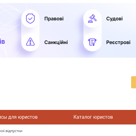
исы для юристов
Каталог юристов
ної відпустки