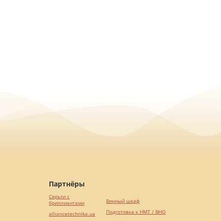
Партнёры
Серьги с
Винный шкаф
бриллиантами
Подготовка к НМТ / ВНО
alliancetechnika.ua