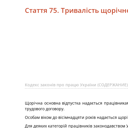
Стаття 75. Тривалість щорічн
Кодекс законів про працю України (СОДЕРЖАНИЕ)
Щорічна основна відпустка надається працівникам
трудового договору.
Особам віком до вісімнадцяти років надається щор
Для деяких категорій працівників законодавством У