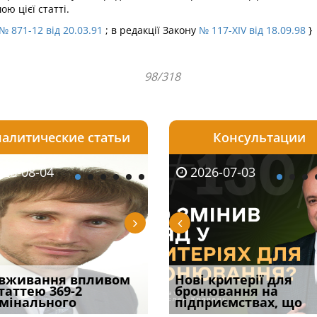
 цієї статті.
№ 871-12 від 20.03.91
; в редакції Закону
№ 117-XIV від 18.09.98
}
98/318
алитические статьи
Консультации
08-06
26-08-04
2026-05-25
2026-08-06
2026-08-04
2026-07-03
2026-07-30
уд встановив для
вживання впливом
Кого з юристів замінить
Документи, на яких не
Переоформлення
Нові критерії для
Восьмий ААС фак
одування шкоди
статтею 369-2
ШІ, а хто зароблятиме
проставляється
відстрочки за іншою
бронювання на
підтвердив, що 
с
мінального
міль
апостиль: пер
підставою: нов
підприємствах, що
може скас