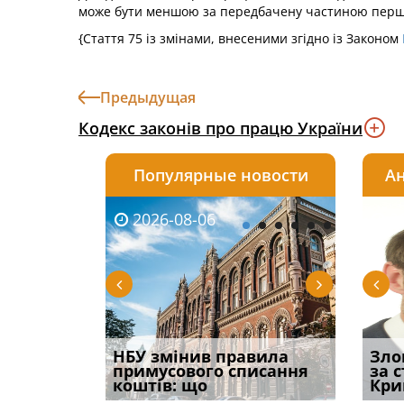
може бути меншою за передбачену частиною першою
{Стаття 75 із змінами, внесеними згідно із Законом
Предыдущая
Кодекс законів про працю України
Популярные новости
Ан
2026-08-06
2026-08-03
2026-
20
і
НБУ змінив правила
Водії можуть отримати
Якщо с
Зло
способом
примусового списання
компенсацію за
відшк
за 
вих
коштів: що
незаконні дії
наявні
Кри