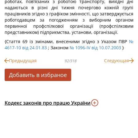
роботах, пов'язаних з роботою транспорту, вихідні дні
надаються в різні дні тижня почергово кожній групі
працівників згідно з графіком змінності, що затверджується
роботодавцем за погодженням з виборним органом
первинної профспілкової організації (профспілковим
представником) підприємства, установи, організації.
{Стаття 69 із змінами, внесеними згідно з Указом ПВР
№
4617-10 від 24.01.83
; Законом
№ 1096-IV від 10.07.2003
}
Предыдущая
Следующая
92/318
Добавить в избраное
Кодекс законів про працю України