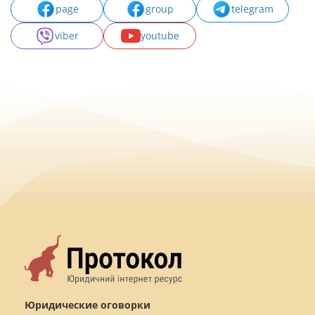
page
group
telegram
viber
youtube
Юридические оговорки