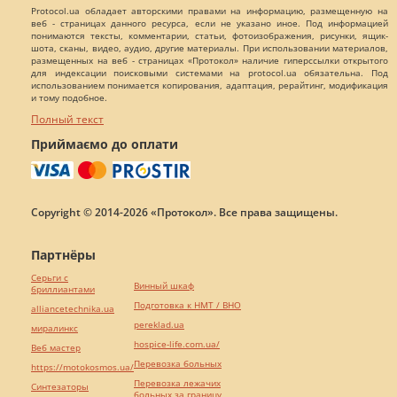
Protocol.ua обладает авторскими правами на информацию, размещенную на
веб - страницах данного ресурса, если не указано иное. Под информацией
понимаются тексты, комментарии, статьи, фотоизображения, рисунки, ящик-
шота, сканы, видео, аудио, другие материалы. При использовании материалов,
размещенных на веб - страницах «Протокол» наличие гиперссылки открытого
для индексации поисковыми системами на protocol.ua обязательна. Под
использованием понимается копирования, адаптация, рерайтинг, модификация
и тому подобное.
Полный текст
Приймаємо до оплати
Copyright © 2014-2026 «Протокол». Все права защищены.
Партнёры
Серьги с
Винный шкаф
бриллиантами
Подготовка к НМТ / ВНО
alliancetechnika.ua
pereklad.ua
миралинкс
hospice-life.com.ua/
Веб мастер
Перевозка больных
https://motokosmos.ua/
Перевозка лежачих
Синтезаторы
больных за границу