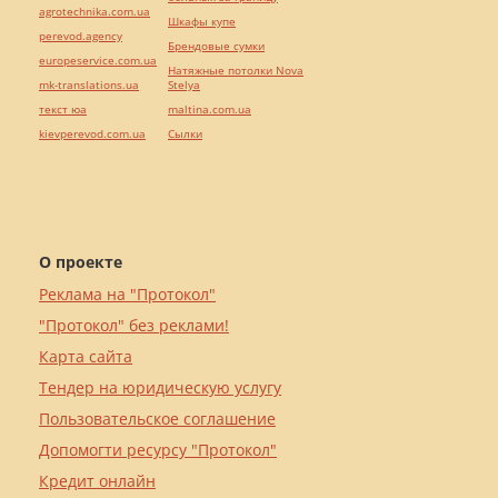
agrotechnika.com.ua
Шкафы купе
perevod.agency
Брендовые сумки
europeservice.com.ua
Натяжные потолки Nova
mk-translations.ua
Stelya
текст юа
maltina.com.ua
kievperevod.com.ua
Cылки
О проекте
Реклама на "Протокол"
"Протокол" без реклами!
Карта сайта
Тендер на юридическую услугу
Пользовательское соглашение
Допомогти ресурсу "Протокол"
Кредит онлайн