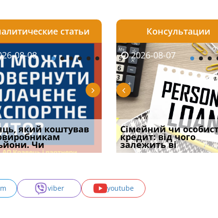
алитические статьи
Консультации
08-06
26-08-08
2026-08-05
2026-08-06
2026-08-07
2026-08-07
2026-07-30
уд встановив для
яць, який коштував
Чи потрібна ФОП
Документи, на яких не
Огляд практики ВС від
Сімейний чи особис
Восьмий ААС фак
одування шкоди
овиробникам
печатка у 2026 році:
проставляється
Ростислава Кравця, що
кредит: від чого
підтвердив, що 
с
ьйони. Чи
правила засто
апостиль: пер
опублі
залежить ві
може скас
am
viber
youtube