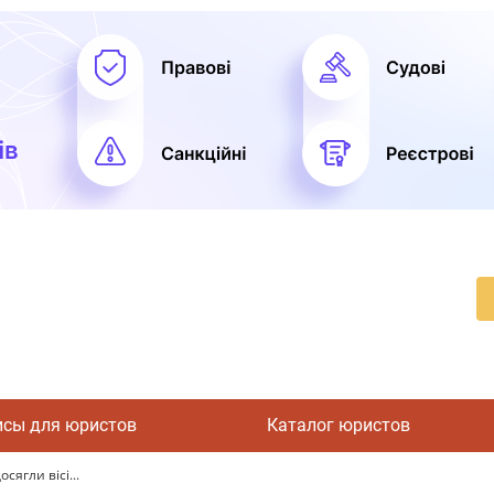
исы для юристов
Каталог юристов
сягли вісі...