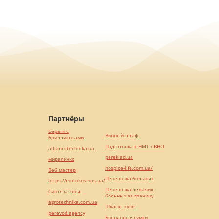
Партнёры
Серьги с
Винный шкаф
бриллиантами
Подготовка к НМТ / ВНО
alliancetechnika.ua
pereklad.ua
миралинкс
hospice-life.com.ua/
Веб мастер
Перевозка больных
https://motokosmos.ua/
Перевозка лежачих
Синтезаторы
больных за границу
agrotechnika.com.ua
Шкафы купе
perevod.agency
Брендовые сумки