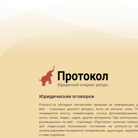
Юридические оговорки
Protocol.ua обладает авторскими правами на информацию,
веб - страницах данного ресурса, если не указано иное. 
понимаются тексты, комментарии, статьи, фотоизображения,
шота, сканы, видео, аудио, другие материалы. При использов
размещенных на веб - страницах «Протокол» наличие гиперс
для индексации поисковыми системами на protocol.ua об
использованием понимается копирования, адаптация, рерайти
и тому подобное.