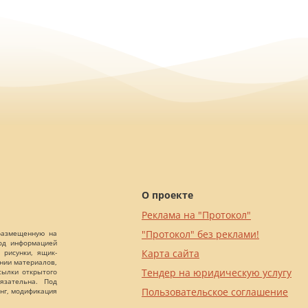
О проекте
Реклама на "Протокол"
"Протокол" без реклами!
 размещенную на
Под информацией
Карта сайта
 рисунки, ящик-
ании материалов,
Тендер на юридическую услугу
сылки открытого
язательна. Под
Пользовательское соглашение
нг, модификация