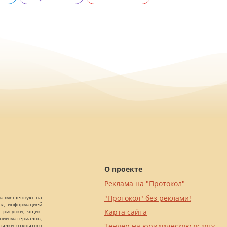
О проекте
Реклама на "Протокол"
"Протокол" без реклами!
 размещенную на
Под информацией
Карта сайта
 рисунки, ящик-
ании материалов,
Тендер на юридическую услугу
сылки открытого