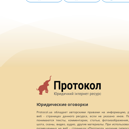
Юридические оговорки
Protocol.ua обладает авторскими правами на информацию,
веб - страницах данного ресурса, если не указано иное. 
понимаются тексты, комментарии, статьи, фотоизображения,
шота, сканы, видео, аудио, другие материалы. При использов
размещенных на веб - страницах «Протокол» наличие гиперс