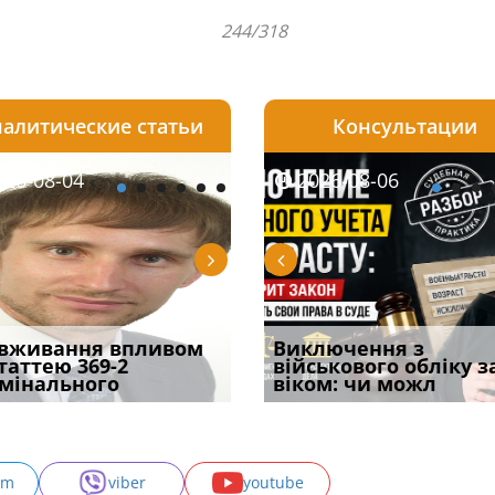
244/318
алитические статьи
Консультации
08-06
26-08-04
2026-08-05
2026-08-06
2026-08-04
2026-08-06
2026-07-30
уд встановив для
вживання впливом
Особливості захисту у
Документи, на яких не
Переоформлення
Виключення з
Восьмий ААС фак
одування шкоди
статтею 369-2
кримінальному
проставляється
відстрочки за іншою
військового обліку з
підтвердив, що 
с
мінального
провадженні: я
апостиль: пер
підставою: нов
віком: чи можл
може скас
am
viber
youtube