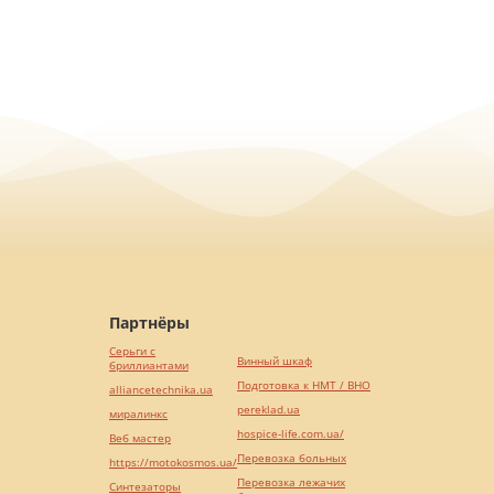
Партнёры
Серьги с
Винный шкаф
бриллиантами
Подготовка к НМТ / ВНО
alliancetechnika.ua
pereklad.ua
миралинкс
hospice-life.com.ua/
Веб мастер
Перевозка больных
https://motokosmos.ua/
Перевозка лежачих
Синтезаторы