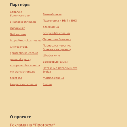
Партнёры
Серьги с
Винный шкаф
бриллиантами
Подготовка к НМТ / ВНО
alliancetechnika.ua
pereklad.ua
миралинкс
hospice-life.com.ua/
Веб мастер
Перевозка больных
https://motokosmos.ua/
Перевозка лежачих
Синтезаторы
больных за границу
agrotechnika.com.ua
Шкафы купе
perevod.agency
Брендовые сумки
europeservice.com.ua
Натяжные потолки Nova
mk-translations.ua
Stelya
текст юа
maltina.com.ua
kievperevod.com.ua
Cылки
О проекте
Реклама на "Протокол"