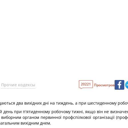
20221
Прочие кодексы
Просмотров
аються два вихідних дні на тиждень, а при шестиденному робоч
ий день при п'ятиденному робочому тижні, якщо він не визначе
з виборним органом первинної профспілкової організації (про
з загальним вихідним днем.