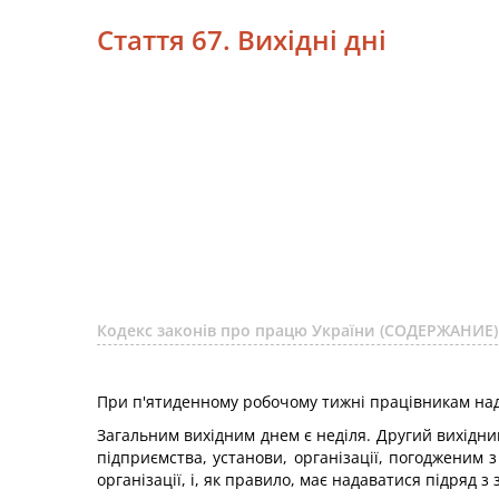
Стаття 67. Вихідні дні
Кодекс законів про працю України (СОДЕРЖАНИЕ)
При п'ятиденному робочому тижні працівникам над
Загальним вихідним днем є неділя. Другий вихідн
підприємства, установи, організації, погодженим 
організації, і, як правило, має надаватися підряд 