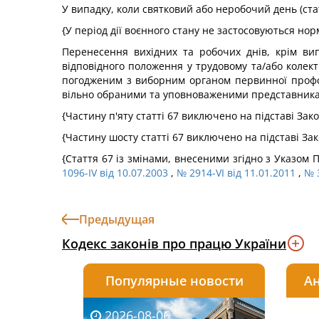
У випадку, коли святковий або неробочий день (ста
{У період дії воєнного стану не застосовуються нор
Перенесення вихідних та робочих днів, крім вип
відповідного положення у трудовому та/або колек
погодженим з виборним органом первинної профспіл
вільно обраними та уповноваженими представника
{Частину п'яту статті 67 виключено на підставі Зак
{Частину шосту статті 67 виключено на підставі За
{Стаття 67 із змінами, внесеними згідно з Указом
1096-IV від 10.07.2003
,
№ 2914-VI від 11.01.2011
,
№ 3
Предыдущая
Кодекс законів про працю України
Популярные новости
Ан
2026-08-06
2026-08-03
2026-
20