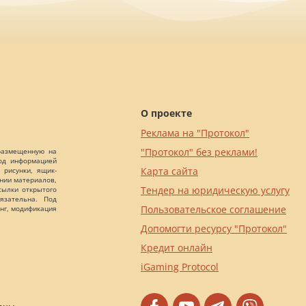
О проекте
Реклама на "Протокол"
"Протокол" без реклами!
 размещенную на
Под информацией
Карта сайта
 рисунки, ящик-
ании материалов,
Тендер на юридическую услугу
сылки открытого
язательна. Под
Пользовательское соглашение
нг, модификация
Допомогти ресурсу "Протокол"
Кредит онлайн
iGaming Protocol