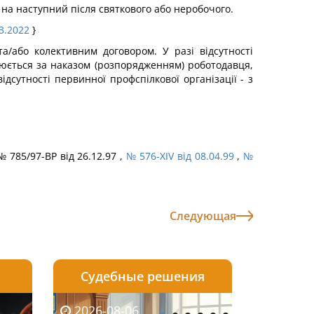
 на наступний після святкового або неробочого.
03.2022
}
а/або колективним договором. У разі відсутності
нюється за наказом (розпорядженням) роботодавця,
дсутності первинної профспілкової організації - з
№ 785/97-ВР від 26.12.97 ,
№ 576-XIV від 08.04.99
,
№
Следующая
Судебные решения
2026-08-05
2026-08-03
2026-08-06
2026-08-06
2026-08-05
2026-08-03
2026-08-06
2026-08-0