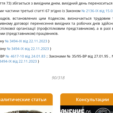
ття 73) збігається з вихідним днем, вихідний день переноситься
ми частини третьої статті 67 згідно із Законом
№ 2136-IX від 15.
адків, встановлених цим Кодексом, визначається трудовим т
тивному договорі перенесення вихідних та робочих днів здійс
кової організації (профспілковим представником), а в разі ві
ми (представником) працівників.
ону
№ 3494-IX від 22.11.2023
}
кону
№ 3494-IX від 22.11.2023
}
 ПВР
№ 4617-10 від 24.01.83
; Законами № 35/95-ВР від 27.01.95 , 
494-IX від 22.11.2023
}
90/318
алитические статьи
Консультации
08-06
26-08-04
2026-08-05
2026-08-06
2026-08-04
2026-08-06
2026-07-30