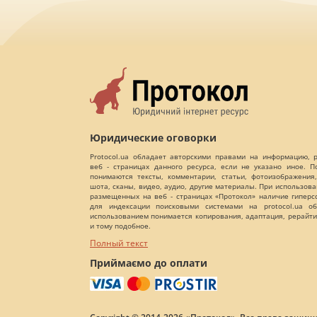
Юридические оговорки
Protocol.ua обладает авторскими правами на информацию,
веб - страницах данного ресурса, если не указано иное. 
понимаются тексты, комментарии, статьи, фотоизображения,
шота, сканы, видео, аудио, другие материалы. При использов
размещенных на веб - страницах «Протокол» наличие гиперс
для индексации поисковыми системами на protocol.ua об
использованием понимается копирования, адаптация, рерайти
и тому подобное.
Полный текст
Приймаємо до оплати