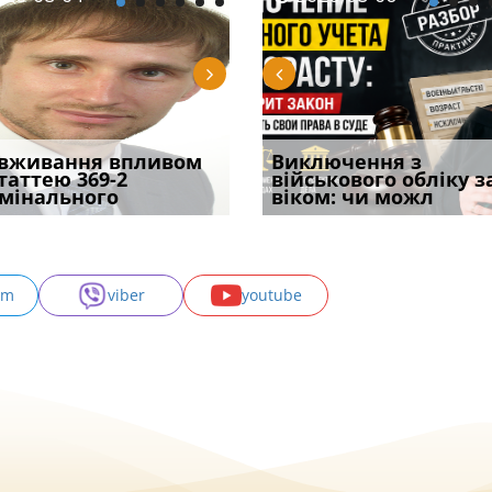
уд встановив для
вживання впливом
Особливості захисту у
Документи, на яких не
Переоформлення
Виключення з
Восьмий ААС фак
одування шкоди
статтею 369-2
кримінальному
проставляється
відстрочки за іншою
військового обліку з
підтвердив, що 
с
мінального
провадженні: я
апостиль: пер
підставою: нов
віком: чи можл
може скас
am
viber
youtube