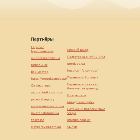
Партнёры
Серьги с
Винный шкаф
бриллиантами
Подготовка к НМТ / ВНО
alliancetechnika.ua
pereklad.ua
миралинкс
hospice-life.com.ua/
Веб мастер
Перевозка больных
https://motokosmos.ua/
Перевозка лежачих
Синтезаторы
больных за границу
agrotechnika.com.ua
Шкафы купе
perevod.agency
Брендовые сумки
europeservice.com.ua
Натяжные потолки Nova
mk-translations.ua
Stelya
текст юа
maltina.com.ua
kievperevod.com.ua
Cылки