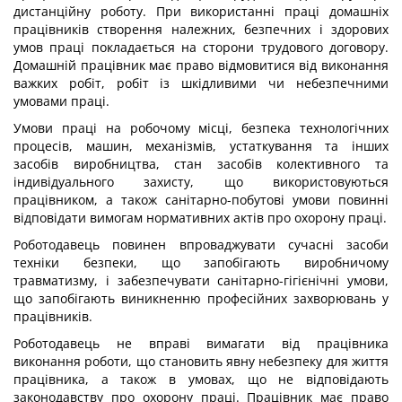
дистанційну роботу. При використанні праці домашніх
працівників створення належних, безпечних і здорових
умов праці покладається на сторони трудового договору.
Домашній працівник має право відмовитися від виконання
важких робіт, робіт із шкідливими чи небезпечними
умовами праці.
Умови праці на робочому місці, безпека технологічних
процесів, машин, механізмів, устаткування та інших
засобів виробництва, стан засобів колективного та
індивідуального захисту, що використовуються
працівником, а також санітарно-побутові умови повинні
відповідати вимогам нормативних актів про охорону праці.
Роботодавець повинен впроваджувати сучасні засоби
техніки безпеки, що запобігають виробничому
травматизму, і забезпечувати санітарно-гігієнічні умови,
що запобігають виникненню професійних захворювань у
працівників.
Роботодавець не вправі вимагати від працівника
виконання роботи, що становить явну небезпеку для життя
працівника, а також в умовах, що не відповідають
законодавству про охорону праці. Працівник має право