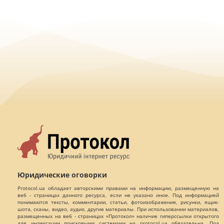
Юридические оговорки
Protocol.ua обладает авторскими правами на информацию, размещенную на
веб - страницах данного ресурса, если не указано иное. Под информацией
понимаются тексты, комментарии, статьи, фотоизображения, рисунки, ящик-
шота, сканы, видео, аудио, другие материалы. При использовании материалов,
размещенных на веб - страницах «Протокол» наличие гиперссылки открытого
для индексации поисковыми системами на protocol.ua обязательна. Под