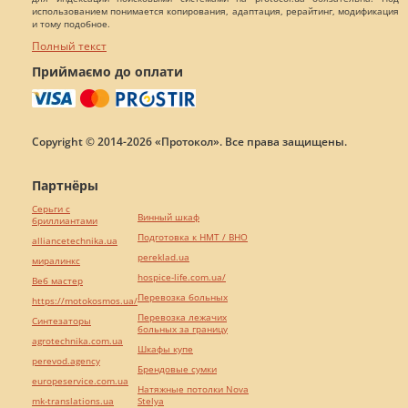
использованием понимается копирования, адаптация, рерайтинг, модификация
и тому подобное.
Полный текст
Приймаємо до оплати
Copyright © 2014-2026 «Протокол». Все права защищены.
Партнёры
Серьги с
Винный шкаф
бриллиантами
Подготовка к НМТ / ВНО
alliancetechnika.ua
pereklad.ua
миралинкс
hospice-life.com.ua/
Веб мастер
Перевозка больных
https://motokosmos.ua/
Перевозка лежачих
Синтезаторы
больных за границу
agrotechnika.com.ua
Шкафы купе
perevod.agency
Брендовые сумки
europeservice.com.ua
Натяжные потолки Nova
mk-translations.ua
Stelya