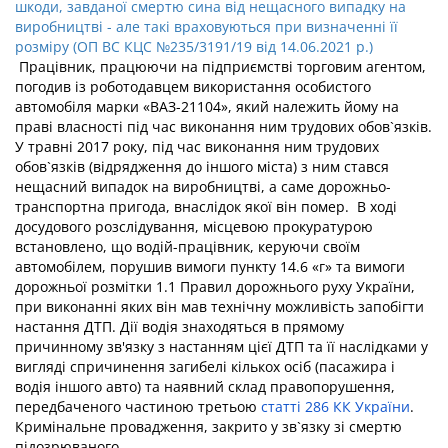
шкоди, завданої смертю сина від нещасного випадку на
виробництві - але такі враховуються при визначенні її
розміру (ОП ВС КЦС №235/3191/19 від 14.06.2021 р.)
Працівник, працюючи на підприємстві торговим агентом,
погодив із роботодавцем використання особистого
автомобіля марки «ВАЗ-21104», який належить йому на
праві власності під час виконання ним трудових обов`язків.
У травні 2017 року, під час виконання ним трудових
обов`язків (відрядження до іншого міста) з ним стався
нещасний випадок на виробництві, а саме дорожньо-
транспортна пригода, внаслідок якої він помер. В ході
досудового розслідування, місцевою прокуратурою
встановлено, що водій-працівник, керуючи своїм
автомобілем, порушив вимоги пункту 14.6 «г» та вимоги
дорожньої розмітки 1.1 Правил дорожнього руху України,
при виконанні яких він мав технічну можливість запобігти
настання ДТП. Дії водія знаходяться в прямому
причинному зв'язку з настанням цієї ДТП та її наслідками у
вигляді спричинення загибелі кількох осіб (пасажира і
водія іншого авто) та наявний склад правопорушення,
передбаченого частиною третьою
статті 286 КК України
.
Кримінальне провадження, закрито у зв`язку зі смертю
підозрюваного.