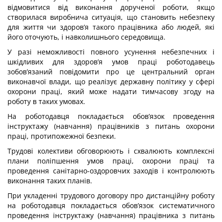
відмовитися від виконання дорученої роботи, якщо
створилася виробнича ситуація, що становить небезпеку
для життя чи здоров’я такого працівника або людей, які
його оточують, і навколишнього середовища.
У разі неможливості повного усунення небезпечних і
шкідливих для здоров’я умов праці роботодавець
зобов’язаний повідомити про це центральний орган
виконавчої влади, що реалізує державну політику у сфері
охорони праці, який може надати тимчасову згоду на
роботу в таких умовах.
На роботодавця покладається обов’язок проведення
інструктажу (навчання) працівників з питань охорони
праці, протипожежної безпеки.
Трудові колективи обговорюють і схвалюють комплексні
плани поліпшення умов праці, охорони праці та
проведення санітарно-оздоровчих заходів і контролюють
виконання таких планів.
При укладенні трудового договору про дистанційну роботу
на роботодавця покладається обов’язок систематичного
проведення інструктажу (навчання) працівника з питань