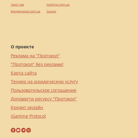
текст юа
maltina.com.ua
kievperevod.com.ua
Cылки
О проекте
Реклама на "Протокол"
"Протокол" без реклами!
Карта сайта
Тендер на юридическую услугу
Пользовательское соглашение
Допомогти ресурсу "Протокол"
Кредит онлайн
iGaming Protocol