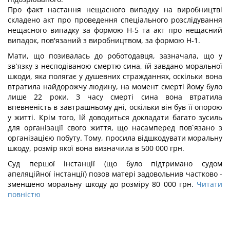
Про факт настання нещасного випадку на виробництві
складено акт про проведення спеціального розслідування
нещасного випадку за формою Н-5 та акт про нещасний
випадок, пов'язаний з виробництвом, за формою Н-1.
Мати, що позивалась до роботодавця, зазначала, що у
зв`язку з несподіваною смертю сина, їй завдано моральної
шкоди, яка полягає у душевних стражданнях, оскільки вона
втратила найдорожчу людину, на момент смерті йому було
лише 22 роки. З часу смерті сина вона втратила
впевненість в завтрашньому дні, оскільки він був її опорою
у житті. Крім того, їй доводиться докладати багато зусиль
для організації свого життя, що насамперед пов`язано з
організацією побуту. Тому, просила відшкодувати моральну
шкоду, розмір якої вона визначила в 500 000 грн.
Суд першої інстанції (що було підтримано судом
апеляційної інстанції) позов матері задовольнив частково -
зменшено моральну шкоду до розміру 80 000 грн.
Читати
повністю