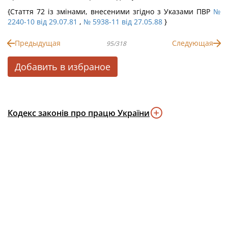
{Стаття 72 із змінами, внесеними згідно з Указами ПВР
№
2240-10 від 29.07.81
,
№ 5938-11 від 27.05.88
}
Предыдущая
Следующая
95/318
Добавить в избраное
Кодекс законів про працю України