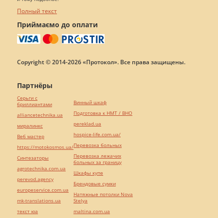
Полный текст
Приймаємо до оплати
Copyright © 2014-2026 «Протокол». Все права защищены.
Партнёры
Серьги с
Винный шкаф
бриллиантами
Подготовка к НМТ / ВНО
alliancetechnika.ua
pereklad.ua
миралинкс
hospice-life.com.ua/
Веб мастер
Перевозка больных
https://motokosmos.ua/
Перевозка лежачих
Синтезаторы
больных за границу
agrotechnika.com.ua
Шкафы купе
perevod.agency
Брендовые сумки
europeservice.com.ua
Натяжные потолки Nova
mk-translations.ua
Stelya
текст юа
maltina.com.ua