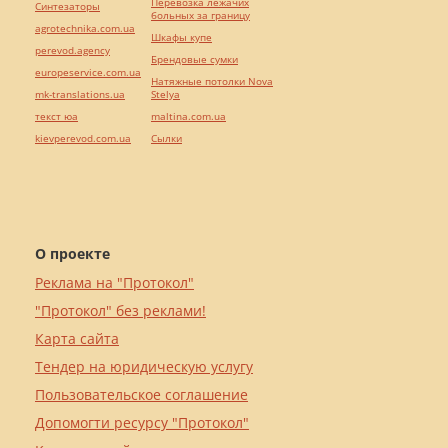
Перевозка лежачих
Синтезаторы
больных за границу
agrotechnika.com.ua
Шкафы купе
perevod.agency
Брендовые сумки
europeservice.com.ua
Натяжные потолки Nova
mk-translations.ua
Stelya
текст юа
maltina.com.ua
kievperevod.com.ua
Cылки
О проекте
Реклама на "Протокол"
"Протокол" без реклами!
Карта сайта
Тендер на юридическую услугу
Пользовательское соглашение
Допомогти ресурсу "Протокол"