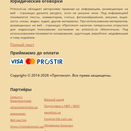
Юридические оговорки
Protocol.ua обладает авторскими правами на информацию, размещенную на
веб - страницах данного ресурса, если не указано иное. Под информацией
понимаются тексты, комментарии, статьи, фотоизображения, рисунки, ящик-
шота, сканы, видео, аудио, другие материалы. При использовании материалов,
размещенных на веб - страницах «Протокол» наличие гиперссылки открытого
для индексации поисковыми системами на protocol.ua обязательна. Под
использованием понимается копирования, адаптация, рерайтинг, модификация
и тому подобное.
Полный текст
Приймаємо до оплати
Copyright © 2014-2026 «Протокол». Все права защищены.
Партнёры
Серьги с
Винный шкаф
бриллиантами
Подготовка к НМТ / ВНО
alliancetechnika.ua
pereklad.ua
миралинкс
hospice-life.com.ua/
Веб мастер
Перевозка больных
https://motokosmos.ua/