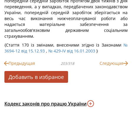
попередній середній заробіток протягом двох тижнів з дня
переведення, а у випадках, передбачених законодавством
України, попередній середній заробіток зберігається на
весь час виконання нижчеоплачуваної роботи або
надається матеріальне забезпечення за
загальнообов'язковим державним соціальним
страхуванням.
{Стаття 170 із змінами, внесеними згідно із Законами
№
3694-12 від 15.12.93
,
№ 429-IV від 16.01.2003
}
Предыдущая
Следующая
203/318
Добавить в избраное
Кодекс законів про працю України