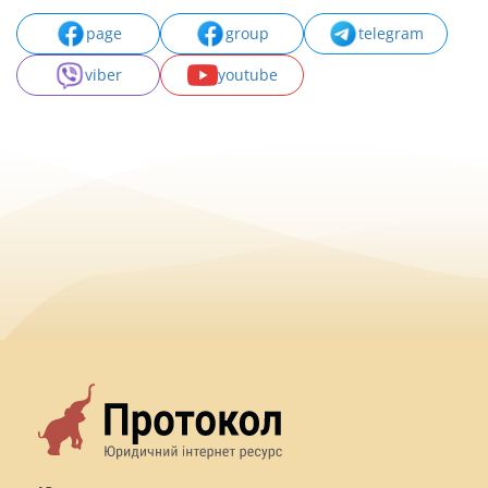
page
group
telegram
viber
youtube