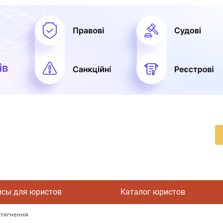
исы для юристов
Каталог юристов
стягнення