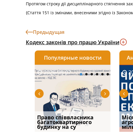
Протягом строку дії дисциплінарного стягнення за
{Стаття 151 із змінами, внесеними згідно із Законо
Предыдущая
Кодекс законів про працю України
Популярные новости
Ан
2026-08-07
2026-08-03
2026-
20
р, але
Право співвласника
ФУНДАМЕНТАЛЬНА
Якщо с
Міс
илася: як
багатоквартирного
ПРОБЛЕМА «СУДОВОЇ
відшк
агр
будинку на су
ПРАКТИКИ», АБО ПР
наявні
міл