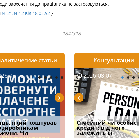
ходи заохочення до працівника не застосовуються.
м
№ 2134-12 від 18.02.92
}
184/318
алитические статьи
Консультации
08-06
26-08-08
2026-08-05
2026-08-06
2026-08-07
2026-08-07
2026-07-30
уд встановив для
яць, який коштував
Чи потрібна ФОП
Документи, на яких не
Огляд практики ВС від
Сімейний чи особис
Восьмий ААС фак
одування шкоди
овиробникам
печатка у 2026 році:
проставляється
Ростислава Кравця, що
кредит: від чого
підтвердив, що 
с
ьйони. Чи
правила засто
апостиль: пер
опублі
залежить ві
може скас