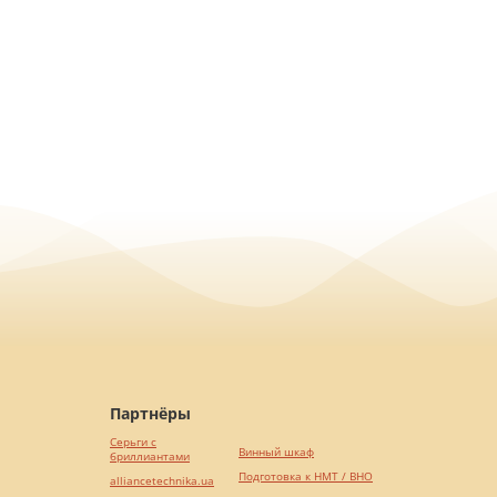
Партнёры
Серьги с
Винный шкаф
бриллиантами
Подготовка к НМТ / ВНО
alliancetechnika.ua