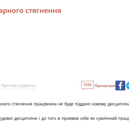
нарного стягнення
7255
Прочие кодексы
Просмотров
ного стягнення працівника не буде піддано новому дисциплін
дової дисципліни і до того ж проявив себе як сумлінний праці