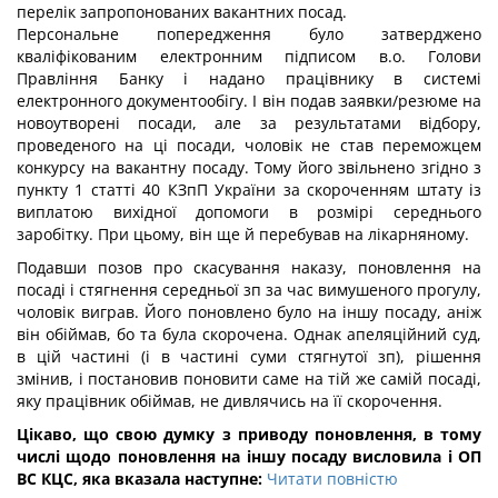
перелік запропонованих вакантних посад.
Персональне попередження було затверджено
кваліфікованим електронним підписом в.о. Голови
Правління Банку і надано працівнику в системі
електронного документообігу. І він подав заявки/резюме на
новоутворені посади, але за результатами відбору,
проведеного на ці посади, чоловік не став переможцем
конкурсу на вакантну посаду. Тому його звільнено згідно з
пункту 1 статті 40 КЗпП України за скороченням штату із
виплатою вихідної допомоги в розмірі середнього
заробітку. При цьому, він ще й перебував на лікарняному.
Подавши позов про скасування наказу, поновлення на
посаді і стягнення середньої зп за час вимушеного прогулу,
чоловік виграв. Його поновлено було на іншу посаду, аніж
він обіймав, бо та була скорочена. Однак апеляційний суд,
в цій частині (і в частині суми стягнутої зп), рішення
змінив, і постановив поновити саме на тій же самій посаді,
яку працівник обіймав, не дивлячись на її скорочення.
Цікаво, що свою думку з приводу поновлення, в тому
числі щодо поновлення на іншу посаду висловила і ОП
ВС КЦС, яка вказала наступне:
Читати повністю