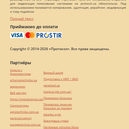
для индексации поисковыми системами на protocol.ua обязательна. Под
использованием понимается копирования, адаптация, рерайтинг, модификация
и тому подобное.
Полный текст
Приймаємо до оплати
Copyright © 2014-2026 «Протокол». Все права защищены.
Партнёры
Серьги с
Винный шкаф
бриллиантами
Подготовка к НМТ / ВНО
alliancetechnika.ua
pereklad.ua
миралинкс
hospice-life.com.ua/
Веб мастер
Перевозка больных
https://motokosmos.ua/
Перевозка лежачих
Синтезаторы
больных за границу
agrotechnika.com.ua
Шкафы купе
perevod.agency
Брендовые сумки
europeservice.com.ua
Натяжные потолки Nova