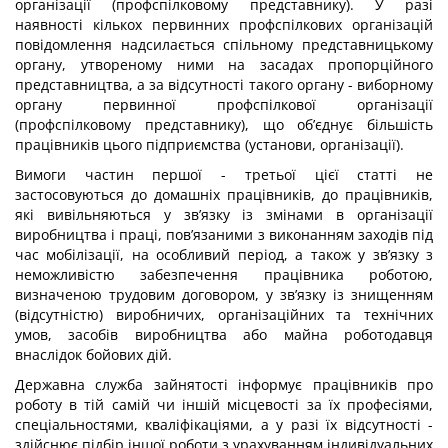
організації (профспілковому представнику). У разі
наявності кількох первинних профспілкових організацій
повідомлення надсилається спільному представницькому
органу, утвореному ними на засадах пропорційного
представництва, а за відсутності такого органу - виборному
органу первинної профспілкової організації
(профспілковому представнику), що об’єднує більшість
працівників цього підприємства (установи, організації).
Вимоги частин першої - третьої цієї статті не
застосовуються до домашніх працівників, до працівників,
які вивільняються у зв’язку із змінами в організації
виробництва і праці, пов’язаними з виконанням заходів під
час мобілізації, на особливий період, а також у зв’язку з
неможливістю забезпечення працівника роботою,
визначеною трудовим договором, у зв’язку із знищенням
(відсутністю) виробничих, організаційних та технічних
умов, засобів виробництва або майна роботодавця
внаслідок бойових дій.
Державна служба зайнятості інформує працівників про
роботу в тій самій чи іншій місцевості за їх професіями,
спеціальностями, кваліфікаціями, а у разі їх відсутності -
здійснює підбір іншої роботи з урахуванням індивідуальних