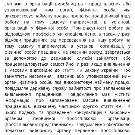
змінами в організації виробництва і праці власник або
уповноважений ним орган, фізична особа, яка
використовує найману працю, пропонує працівникові іншу
роботу на тому самому підприємстві, в установі,
організації, у фізичної особи. При відсутності роботи за
відповідною професією чи спеціальністю, а також у разі
відмови працівника від переведення на іншу роботу на
тому самому підприємстві, в установі, організації, у
фізичної особи працівник, на власний розсуд, звертається
за допомогою до державної служби зайнятості або
працевлаштовується самостійно. У разі якщо вивільнення
є масовим відповідно до
статті 48
Закону України "Про
зайнятість населення", власник або уповноважений ним
орган, фізична особа, яка використовує найману працю,
повідомляє державну службу зайнятості про заплановане
вивільнення працівників. Повідомлення має містити
інформацію про заплановане масове вивільнення
працівників, визначену частиною другою статті 49 - 4
цього Кодексу, та проведення консультацій з виборним
органом первинної профспілкової організації
(профспілковим представником). Повідомлення обов’язково
подається виборному органу первинної профспілкової