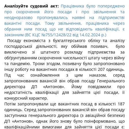
Аналізуйте судовий акт:
Працівника було попереджено
про скорочення його посади і про звільнення та
неодноразово пропонувались наявні на підприємстві
вакантні посади. Тому звільнення, працівника через
обрання ним посад що не відповідають кваліфікації, є
законним (ВС КЦС №755/12428/22 від 14.02.2024 р.)
Посаду економіста з бухгалтерського обліку та аналізу
господарської діяльності, яку обіймав позивач, було
виключено зі штатного розкладу підприємства за
обґрунтуванням скорочення чисельності штату через війну
та пандемію. Трохи згодом, позивачу було запропоновано
іншу роботу на вакантних посадах в кількості 207 одиниць.
Під час ознайомлення з цим наказом, серед
запропонованих вакансій він обрав посаду Генерального
директора ДП «Антонов». Йому повідомили про
недостатність кваліфікації для зайняття цієї посади, її
конкурсний характер.
Потім запропонували ще вакантних посад в кількості 187
одиниць. Серед запропонованих вакансій він обрав посаду
заступника генерального директора (з авіаційної безпеки)
ДП «Антонов», однак його знову було поінформовано, що
кваліфікаційними вимогами для зайняття цієї посади є: