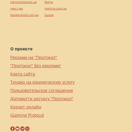
mk-translations.ua
Stelya
текст юа
maltina.com.ua
kievperevod.com.ua
Cылки
О проекте
Реклама на "Протокол"
"Протокол" без реклами!
Карта сайта
Тендер на юридическую услугу
Пользовательское соглашение
Допомогти ресурсу "Протокол"
Кредит онлайн
iGaming Protocol