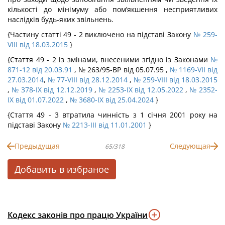
кількості до мінімуму або пом’якшення несприятливих
наслідків будь-яких звільнень.
{Частину статті 49 - 2 виключено на підставі Закону
№ 259-
VIII від 18.03.2015
}
{Стаття 49 - 2 із змінами, внесеними згідно із Законами
№
871-12 від 20.03.91
, № 263/95-ВР від 05.07.95 ,
№ 1169-VII від
27.03.2014
,
№ 77-VIII від 28.12.2014
,
№ 259-VIII від 18.03.2015
,
№ 378-IX від 12.12.2019
,
№ 2253-IX від 12.05.2022
,
№ 2352-
IX від 01.07.2022
,
№ 3680-IX від 25.04.2024
}
{Стаття 49 - 3 втратила чинність з 1 січня 2001 року на
підставі Закону
№ 2213-III від 11.01.2001
}
Предыдущая
Следующая
65/318
Добавить в избраное
Кодекс законів про працю України