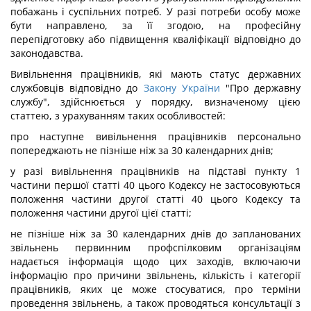
побажань і суспільних потреб. У разі потреби особу може
бути направлено, за її згодою, на професійну
перепідготовку або підвищення кваліфікації відповідно до
законодавства.
Вивільнення працівників, які мають статус державних
службовців відповідно до
Закону України
"Про державну
службу", здійснюється у порядку, визначеному цією
статтею, з урахуванням таких особливостей:
про наступне вивільнення працівників персонально
попереджають не пізніше ніж за 30 календарних днів;
у разі вивільнення працівників на підставі пункту 1
частини першої статті 40 цього Кодексу не застосовуються
положення частини другої статті 40 цього Кодексу та
положення частини другої цієї статті;
не пізніше ніж за 30 календарних днів до запланованих
звільнень первинним профспілковим організаціям
надається інформація щодо цих заходів, включаючи
інформацію про причини звільнень, кількість і категорії
працівників, яких це може стосуватися, про терміни
проведення звільнень, а також проводяться консультації з