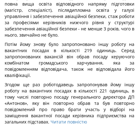
повна вища освіта відповідного напряму підготовки
(магістр, спеціаліст), післядипломна освіта у галузі
управління і забезпечення авіаційної безпеки, стаж роботи
за професіями керівників нижчого рівня у структурі
забезпечення авіаційної безпеки - не менше 3 років, чого в
нього, звичайно не було.
Потім йому знову було запропоновано іншу роботу на
вакантних посадах в кількості 219 одиниць. Серед
запропонованих вакансій він обрав посаду керуючого
комбінатом громадського харчування, яка за
повідомленням відповідача, також не відповідала його
кваліфікації.
Згодом ще раз роботодавець запропонував йому іншу
роботу на вакантних посадах в кількості 221 одиниць, в
тому числі повторно посаду генерального директора ДП
«Антонов», яку він повторно обрав та був повторно
повідомлений про право брати участь у відборі на
заміщення вакантної посади керівника підприємства на
загальних підставах.
Читати повністю