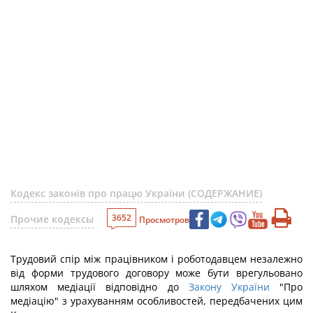
Кодекс законів про працю України (СОДЕРЖАНИЕ)
3652
Прочие кодексы
Просмотров
Трудовий спір між працівником і роботодавцем незалежно
від форми трудового договору може бути врегульовано
шляхом медіації відповідно до
Закону України
"Про
медіацію" з урахуванням особливостей, передбачених цим