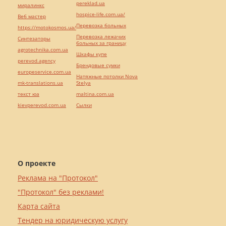
pereklad.ua
миралинкс
hospice-life.com.ua/
Веб мастер
Перевозка больных
https://motokosmos.ua/
Перевозка лежачих
Синтезаторы
больных за границу
agrotechnika.com.ua
Шкафы купе
perevod.agency
Брендовые сумки
europeservice.com.ua
Натяжные потолки Nova
mk-translations.ua
Stelya
текст юа
maltina.com.ua
kievperevod.com.ua
Cылки
О проекте
Реклама на "Протокол"
"Протокол" без реклами!
Карта сайта
Тендер на юридическую услугу