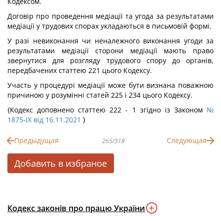
Кодексом.
Договір про проведення медіації та угода за результатами
медіації у трудових спорах укладаються в письмовій формі.
У разі невиконання чи неналежного виконання угоди за
результатами медіації сторони медіації мають право
звернутися для розгляду трудового спору до органів,
передбачених статтею 221 цього Кодексу.
Участь у процедурі медіації може бути визнана поважною
причиною у розумінні статей 225 і 234 цього Кодексу.
{Кодекс доповнено статтею 222 - 1 згідно із Законом
№
1875-IX від 16.11.2021
}
Предыдущая
Следующая
265/318
Добавить в избраное
Кодекс законів про працю України