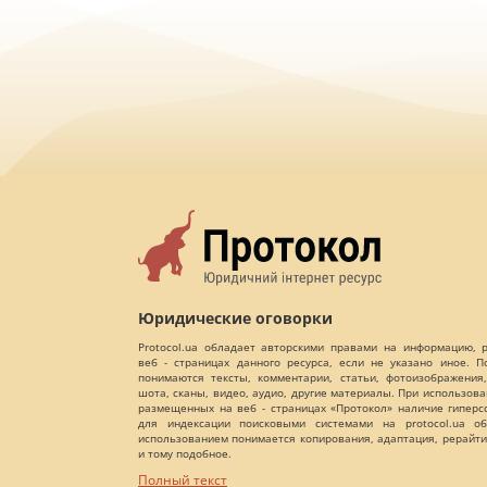
Юридические оговорки
Protocol.ua обладает авторскими правами на информацию,
веб - страницах данного ресурса, если не указано иное. 
понимаются тексты, комментарии, статьи, фотоизображения,
шота, сканы, видео, аудио, другие материалы. При использов
размещенных на веб - страницах «Протокол» наличие гиперс
для индексации поисковыми системами на protocol.ua об
использованием понимается копирования, адаптация, рерайти
и тому подобное.
Полный текст