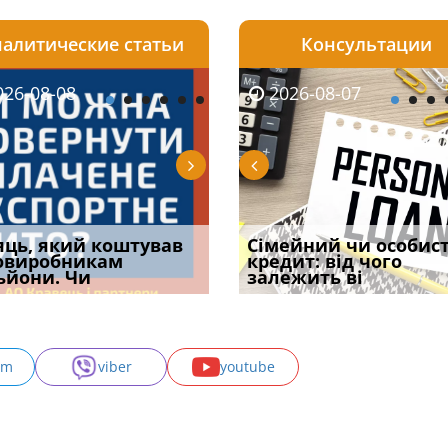
алитические статьи
Консультации
08-06
26-08-08
2026-08-05
2026-08-06
2026-08-07
2026-08-07
2026-07-30
уд встановив для
яць, який коштував
Чи потрібна ФОП
Документи, на яких не
Огляд практики ВС від
Сімейний чи особис
Восьмий ААС фак
одування шкоди
овиробникам
печатка у 2026 році:
проставляється
Ростислава Кравця, що
кредит: від чого
підтвердив, що 
с
ьйони. Чи
правила засто
апостиль: пер
опублі
залежить ві
може скас
am
viber
youtube