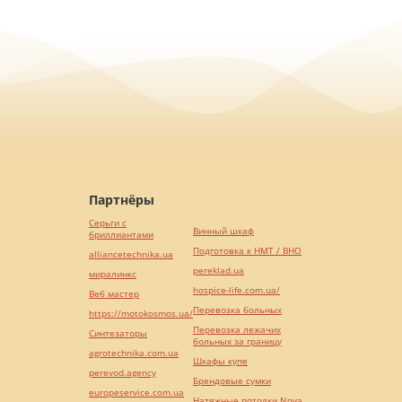
Партнёры
Серьги с
Винный шкаф
бриллиантами
Подготовка к НМТ / ВНО
alliancetechnika.ua
pereklad.ua
миралинкс
hospice-life.com.ua/
Веб мастер
Перевозка больных
https://motokosmos.ua/
Перевозка лежачих
Синтезаторы
больных за границу
agrotechnika.com.ua
Шкафы купе
perevod.agency
Брендовые сумки
europeservice.com.ua
Натяжные потолки Nova