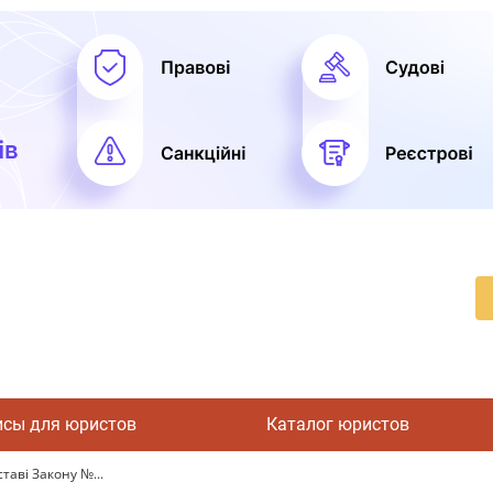
исы для юристов
Каталог юристов
таві Закону №...