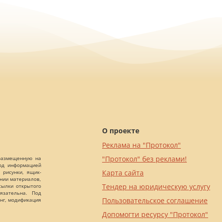
О проекте
Реклама на "Протокол"
"Протокол" без реклами!
 размещенную на
Под информацией
Карта сайта
 рисунки, ящик-
ании материалов,
Тендер на юридическую услугу
сылки открытого
язательна. Под
Пользовательское соглашение
нг, модификация
Допомогти ресурсу "Протокол"