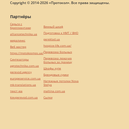
Copyright © 2014-2026 «Протокол». Все права защищены.
Партнёры
Серьги с
Винный шкаф
бриллиантами
Подготовка к НМТ / ВНО
alliancetechnika.ua
pereklad.ua
миралинкс
hospice-life.com.ua/
Веб мастер
Перевозка больных
https://motokosmos.ua/
Перевозка лежачих
Синтезаторы
больных за границу
agrotechnika.com.ua
Шкафы купе
perevod.agency
Брендовые сумки
europeservice.com.ua
Натяжные потолки Nova
mk-translations.ua
Stelya
текст юа
maltina.com.ua
kievperevod.com.ua
Cылки