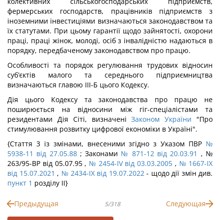
колективних сільськогосподарських підприємств,
фермерських господарств, працівників підприємств з
іноземними інвестиціями визначаються законодавством та
їх статутами. При цьому гарантії щодо зайнятості, охорони
праці, праці жінок, молоді, осіб з інвалідністю надаються в
порядку, передбаченому законодавством про працю.
Особливості та порядок регулювання трудових відносин
суб’єктів малого та середнього підприємництва
визначаються главою III-Б цього Кодексу.
Дія цього Кодексу та законодавства про працю не
поширюється на відносини між гіг-спеціалістами та
резидентами Дія Сіті, визначені
Законом України
"Про
стимулювання розвитку цифрової економіки в Україні".
{Стаття 3 із змінами, внесеними згідно з Указом ПВР
№
5938-11 від 27.05.88
; Законами
№ 871-12 від 20.03.91
, №
263/95-ВР від 05.07.95 ,
№ 2454-IV від 03.03.2005
,
№ 1667-IX
від 15.07.2021
,
№ 2434-IX від 19.07.2022
- щодо дії змін див.
пункт 1
розділу II}
Предыдущая
Следующая
5/318