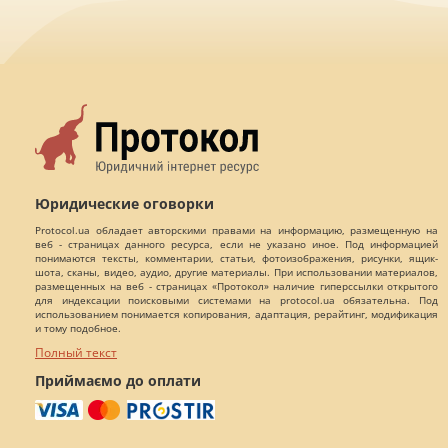
Юридические оговорки
Protocol.ua обладает авторскими правами на информацию, размещенную на
веб - страницах данного ресурса, если не указано иное. Под информацией
понимаются тексты, комментарии, статьи, фотоизображения, рисунки, ящик-
шота, сканы, видео, аудио, другие материалы. При использовании материалов,
размещенных на веб - страницах «Протокол» наличие гиперссылки открытого
для индексации поисковыми системами на protocol.ua обязательна. Под
использованием понимается копирования, адаптация, рерайтинг, модификация
и тому подобное.
Полный текст
Приймаємо до оплати