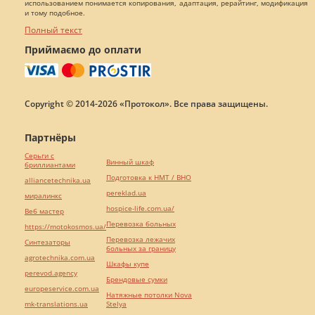
использованием понимается копирования, адаптация, рерайтинг, модификация
и тому подобное.
Полный текст
Приймаємо до оплати
Copyright © 2014-2026 «Протокол». Все права защищены.
Партнёры
Серьги с
Винный шкаф
бриллиантами
Подготовка к НМТ / ВНО
alliancetechnika.ua
pereklad.ua
миралинкс
hospice-life.com.ua/
Веб мастер
Перевозка больных
https://motokosmos.ua/
Перевозка лежачих
Синтезаторы
больных за границу
agrotechnika.com.ua
Шкафы купе
perevod.agency
Брендовые сумки
europeservice.com.ua
Натяжные потолки Nova
mk-translations.ua
Stelya