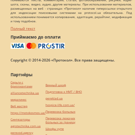
понимаются тексты, комментарии, статьи, фотоизображения, рисунки, ящик-
шота, сканы, видео, аудио, другие материалы. При использовании материалов,
размещенных на веб - страницах «Протокол» наличие гиперссылки открытого
для индексации поисковыми системами на protocol.ua обязательна. Под
использованием понимается копирования, адаптация, рерайтинг, модификация
и тому подобное.
Полный текст
Приймаємо до оплати
Copyright © 2014-2026 «Протокол». Все права защищены.
Партнёры
Серьги с
Винный шкаф
бриллиантами
Подготовка к НМТ / ВНО
alliancetechnika.ua
pereklad.ua
миралинкс
hospice-life.com.ua/
Веб мастер
Перевозка больных
https://motokosmos.ua/
Перевозка лежачих
Синтезаторы
больных за границу
agrotechnika.com.ua
Шкафы купе
perevod.agency