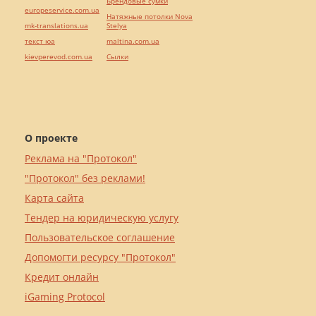
Брендовые сумки
europeservice.com.ua
Натяжные потолки Nova
mk-translations.ua
Stelya
текст юа
maltina.com.ua
kievperevod.com.ua
Cылки
О проекте
Реклама на "Протокол"
"Протокол" без реклами!
Карта сайта
Тендер на юридическую услугу
Пользовательское соглашение
Допомогти ресурсу "Протокол"
Кредит онлайн
iGaming Protocol