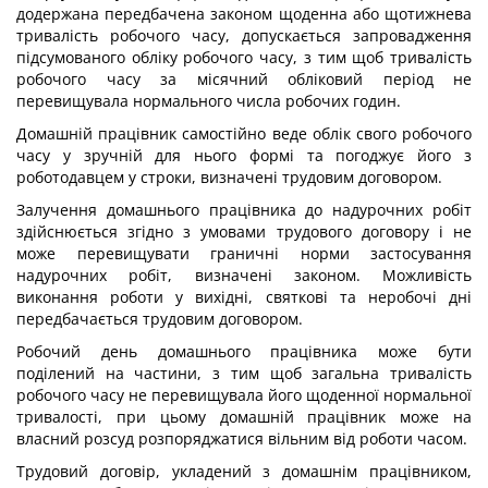
додержана передбачена законом щоденна або щотижнева
тривалість робочого часу, допускається запровадження
підсумованого обліку робочого часу, з тим щоб тривалість
робочого часу за місячний обліковий період не
перевищувала нормального числа робочих годин.
Домашній працівник самостійно веде облік свого робочого
часу у зручній для нього формі та погоджує його з
роботодавцем у строки, визначені трудовим договором.
Залучення домашнього працівника до надурочних робіт
здійснюється згідно з умовами трудового договору і не
може перевищувати граничні норми застосування
надурочних робіт, визначені законом. Можливість
виконання роботи у вихідні, святкові та неробочі дні
передбачається трудовим договором.
Робочий день домашнього працівника може бути
поділений на частини, з тим щоб загальна тривалість
робочого часу не перевищувала його щоденної нормальної
тривалості, при цьому домашній працівник може на
власний розсуд розпоряджатися вільним від роботи часом.
Трудовий договір, укладений з домашнім працівником,