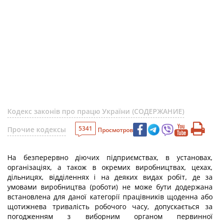
Кодекс законів про працю України (СОДЕРЖАНИЕ)
5341
Прочие кодексы
Просмотров
На безперервно діючих підприємствах, в установах,
організаціях, а також в окремих виробництвах, цехах,
дільницях, відділеннях і на деяких видах робіт, де за
умовами виробництва (роботи) не може бути додержана
встановлена для даної категорії працівників щоденна або
щотижнева тривалість робочого часу, допускається за
погодженням з виборним органом первинної