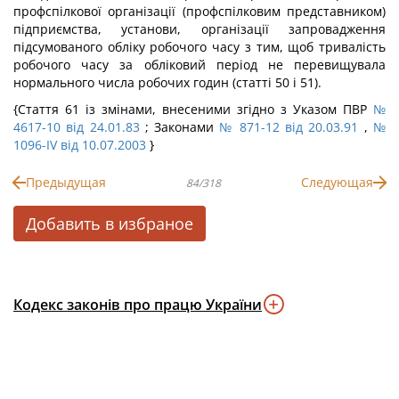
профспілкової організації (профспілковим представником)
підприємства, установи, організації запровадження
підсумованого обліку робочого часу з тим, щоб тривалість
робочого часу за обліковий період не перевищувала
нормального числа робочих годин (статті 50 і 51).
{Стаття 61 із змінами, внесеними згідно з Указом ПВР
№
4617-10 від 24.01.83
; Законами
№ 871-12 від 20.03.91
,
№
1096-IV від 10.07.2003
}
Предыдущая
Следующая
84/318
Добавить в избраное
Кодекс законів про працю України