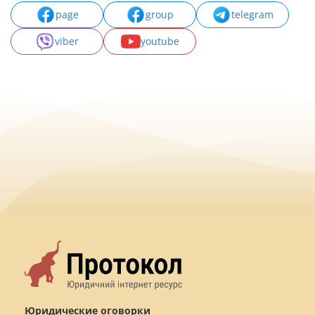
page
group
telegram
viber
youtube
Юридические оговорки