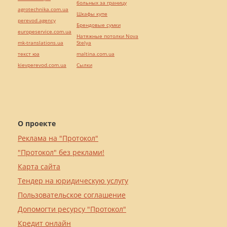
больных за границу
agrotechnika.com.ua
Шкафы купе
perevod.agency
Брендовые сумки
europeservice.com.ua
Натяжные потолки Nova
mk-translations.ua
Stelya
текст юа
maltina.com.ua
kievperevod.com.ua
Cылки
О проекте
Реклама на "Протокол"
"Протокол" без реклами!
Карта сайта
Тендер на юридическую услугу
Пользовательское соглашение
Допомогти ресурсу "Протокол"
Кредит онлайн