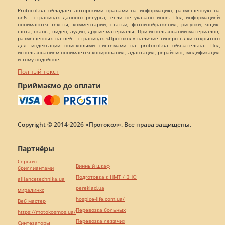
Protocol.ua обладает авторскими правами на информацию, размещенную на
веб - страницах данного ресурса, если не указано иное. Под информацией
понимаются тексты, комментарии, статьи, фотоизображения, рисунки, ящик-
шота, сканы, видео, аудио, другие материалы. При использовании материалов,
размещенных на веб - страницах «Протокол» наличие гиперссылки открытого
для индексации поисковыми системами на protocol.ua обязательна. Под
использованием понимается копирования, адаптация, рерайтинг, модификация
и тому подобное.
Полный текст
Приймаємо до оплати
Copyright © 2014-2026 «Протокол». Все права защищены.
Партнёры
Серьги с
Винный шкаф
бриллиантами
Подготовка к НМТ / ВНО
alliancetechnika.ua
pereklad.ua
миралинкс
hospice-life.com.ua/
Веб мастер
Перевозка больных
https://motokosmos.ua/
Перевозка лежачих
Синтезаторы