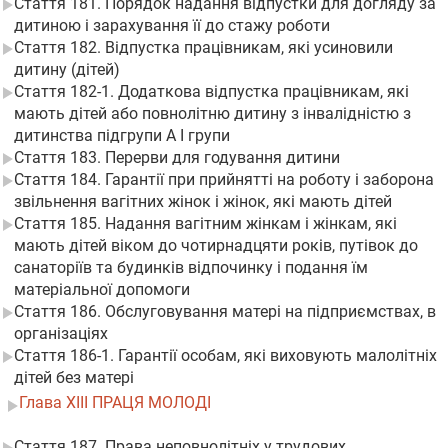
Стаття 181. Порядок надання відпустки для догляду за
дитиною і зарахування її до стажу роботи
Стаття 182. Відпустка працівникам, які усиновили
дитину (дітей)
Стаття 182-1. Додаткова відпустка працівникам, які
мають дітей або повнолітню дитину з інвалідністю з
дитинства підгрупи А I групи
Стаття 183. Перерви для годування дитини
Стаття 184. Гарантії при прийнятті на роботу і заборона
звільнення вагітних жінок і жінок, які мають дітей
Стаття 185. Надання вагітним жінкам і жінкам, які
мають дітей віком до чотирнадцяти років, путівок до
санаторіїв та будинків відпочинку і подання їм
матеріальної допомоги
Стаття 186. Обслуговування матері на підприємствах, в
організаціях
Стаття 186-1. Гарантії особам, які виховують малолітніх
дітей без матері
Глава XIII ПРАЦЯ МОЛОДІ
Стаття 187. Права неповнолітніх у трудових