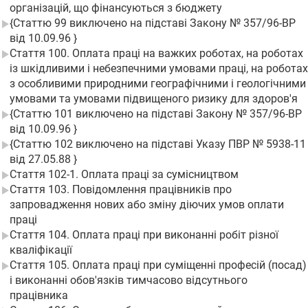
організацій, що фінансуються з бюджету
{Статтю 99 виключено на підставі Закону № 357/96-ВР
від 10.09.96 }
Стаття 100. Оплата праці на важких роботах, на роботах
із шкідливими і небезпечними умовами праці, на роботах
з особливими природними географічними і геологічними
умовами та умовами підвищеного ризику для здоров'я
{Статтю 101 виключено на підставі Закону № 357/96-ВР
від 10.09.96 }
{Статтю 102 виключено на підставі Указу ПВР № 5938-11
від 27.05.88 }
Стаття 102-1. Оплата праці за сумісництвом
Стаття 103. Повідомлення працівників про
запровадження нових або зміну діючих умов оплати
праці
Стаття 104. Оплата праці при виконанні робіт різної
кваліфікації
Стаття 105. Оплата праці при суміщенні професій (посад)
і виконанні обов'язків тимчасово відсутнього
працівника