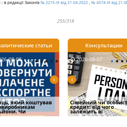
3
; в редакції Законів
№ 2215-IX від 21.04.2022
,
№ 4574-IX від 21.0
255/318
алитические статьи
Консультации
08-06
26-08-08
2026-08-05
2026-08-06
2026-08-07
2026-08-07
2026-07-30
уд встановив для
яць, який коштував
Чи потрібна ФОП
Документи, на яких не
Огляд практики ВС від
Сімейний чи особис
Восьмий ААС фак
одування шкоди
овиробникам
печатка у 2026 році:
проставляється
Ростислава Кравця, що
кредит: від чого
підтвердив, що 
с
ьйони. Чи
правила засто
апостиль: пер
опублі
залежить ві
може скас