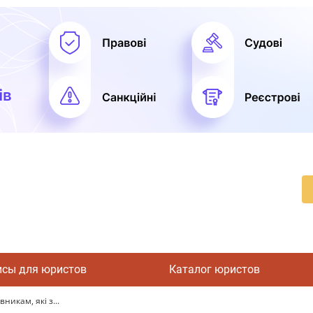
исы для юристов
Каталог юристов
никам, які з...