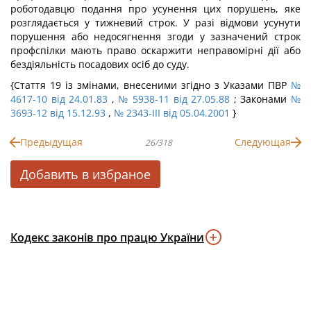
роботодавцю подання про усунення цих порушень, яке
розглядається у тижневий строк. У разі відмови усунути
порушення або недосягнення згоди у зазначений строк
профспілки мають право оскаржити неправомірні дії або
бездіяльність посадових осіб до суду.
{Стаття 19 із змінами, внесеними згідно з Указами ПВР
№
4617-10 від 24.01.83
,
№ 5938-11 від 27.05.88
; Законами
№
3693-12 від 15.12.93
,
№ 2343-III від 05.04.2001
}
Предыдущая
Следующая
26/318
Добавить в избраное
Кодекс законів про працю України