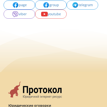
page
group
telegram
viber
youtube
Юридические оговорки