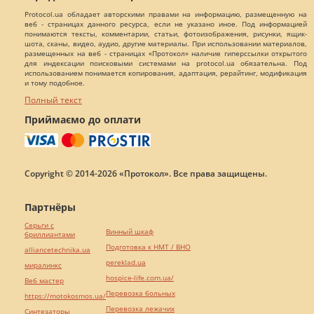
Protocol.ua обладает авторскими правами на информацию, размещенную на
веб - страницах данного ресурса, если не указано иное. Под информацией
понимаются тексты, комментарии, статьи, фотоизображения, рисунки, ящик-
шота, сканы, видео, аудио, другие материалы. При использовании материалов,
размещенных на веб - страницах «Протокол» наличие гиперссылки открытого
для индексации поисковыми системами на protocol.ua обязательна. Под
использованием понимается копирования, адаптация, рерайтинг, модификация
и тому подобное.
Полный текст
Приймаємо до оплати
Copyright © 2014-2026 «Протокол». Все права защищены.
Партнёры
Серьги с
Винный шкаф
бриллиантами
Подготовка к НМТ / ВНО
alliancetechnika.ua
pereklad.ua
миралинкс
hospice-life.com.ua/
Веб мастер
Перевозка больных
https://motokosmos.ua/
Перевозка лежачих
Синтезаторы