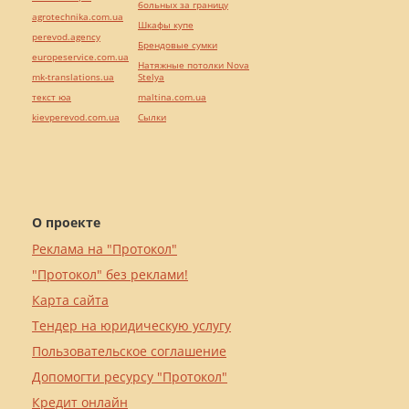
больных за границу
agrotechnika.com.ua
Шкафы купе
perevod.agency
Брендовые сумки
europeservice.com.ua
Натяжные потолки Nova
mk-translations.ua
Stelya
текст юа
maltina.com.ua
kievperevod.com.ua
Cылки
О проекте
Реклама на "Протокол"
"Протокол" без реклами!
Карта сайта
Тендер на юридическую услугу
Пользовательское соглашение
Допомогти ресурсу "Протокол"
Кредит онлайн