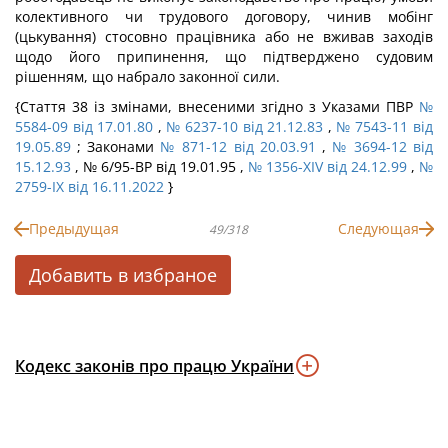
колективного чи трудового договору, чинив мобінг
(цькування) стосовно працівника або не вживав заходів
щодо його припинення, що підтверджено судовим
рішенням, що набрало законної сили.
{Стаття 38 із змінами, внесеними згідно з Указами ПВР
№
5584-09 від 17.01.80
,
№ 6237-10 від 21.12.83
,
№ 7543-11 від
19.05.89
; Законами
№ 871-12 від 20.03.91
,
№ 3694-12 від
15.12.93
, № 6/95-ВР від 19.01.95 ,
№ 1356-XIV від 24.12.99
,
№
2759-IX від 16.11.2022
}
Предыдущая
Следующая
49/318
Добавить в избраное
Кодекс законів про працю України