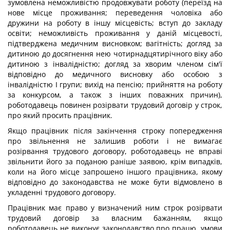
зумовлена неможливістю продовжувати роботу (переїзд на
нове місце проживання; переведення чоловіка або
дружини на роботу в іншу місцевість; вступ до закладу
освіти; неможливість проживання у даній місцевості,
підтверджена медичним висновком; вагітність; догляд за
дитиною до досягнення нею чотирнадцятирічного віку або
дитиною з інвалідністю; догляд за хворим членом сім'ї
відповідно до медичного висновку або особою з
інвалідністю I групи; вихід на пенсію; прийняття на роботу
за конкурсом, а також з інших поважних причин),
роботодавець повинен розірвати трудовий договір у строк,
про який просить працівник.
Якщо працівник після закінчення строку попередження
про звільнення не залишив роботи і не вимагає
розірвання трудового договору, роботодавець не вправі
звільнити його за поданою раніше заявою, крім випадків,
коли на його місце запрошено іншого працівника, якому
відповідно до законодавства не може бути відмовлено в
укладенні трудового договору.
Працівник має право у визначений ним строк розірвати
трудовий договір за власним бажанням, якщо
роботодавець не виконує законодавство про працю, умови