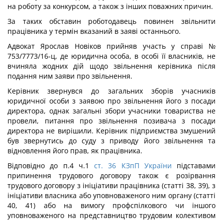
на роботу за конкурсом, а також з інших поважних причин.
За таких обставин роботодавець повинен звільнити
працівника у термін вказаний в заяві останнього.
Адвокат Ярослав Новіков прийняв участь у справі №
753/7773/16-ц, де юридична особа, в особі її власників, не
вчиняла жодних дій щодо звільнення керівника після
подання ним заяви про звільнення.
Керівник звернувся до загальних зборів учасників
юридичної особи з заявою про звільнення його з посади
директора, однак загальні збори учасники товариства не
провели, питання про звільнення позивача з посади
директора не вирішили. Керівник підприємства змушений
був звернутись до суду з приводу його звільнення та
відновлення його прав, як працівника.
Відповідно до п.4 ч.1
ст. 36 КЗпП України
підставами
припинення трудового договору також є розірвання
трудового договору з ініціативи працівника (статті 38, 39), з
ініціативи власника або уповноваженого ним органу (статті
40, 41) або на вимогу профспілкового чи іншого
уповноваженого на представництво трудовим колективом