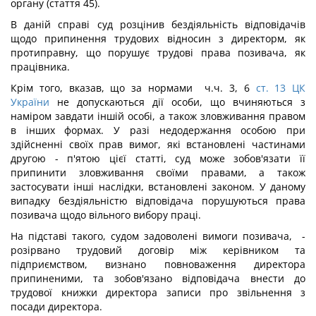
органу (стаття 45).
В даній справі суд розцінив бездіяльність відповідачів
щодо припинення трудових відносин з директорм, як
протиправну, що порушує трудові права позивача, як
працівника.
Крім того, вказав, що за нормами ч.ч. 3, 6
ст. 13 ЦК
України
не допускаються дії особи, що вчиняються з
наміром завдати іншій особі, а також зловживання правом
в інших формах. У разі недодержання особою при
здійсненні своїх прав вимог, які встановлені частинами
другою - п'ятою цієї статті, суд може зобов'язати її
припинити зловживання своїми правами, а також
застосувати інші наслідки, встановлені законом. У даному
випадку бездіяльністю відповідача порушуються права
позивача щодо вільного вибору праці.
На підставі такого, судом задоволені вимоги позивача, -
розірвано трудовий договір між керівником та
підприємством, визнано повноваження директора
припиненими, та зобов'язано відповідача внести до
трудової книжки директора записи про звільнення з
посади директора.