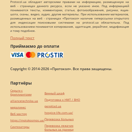
Protocol.ua обладает авторскими правами на информацию, размещенную на
веб - страницах данного ресурса, если не указано иное. Под информацией
понимаются тексты, комментарии, статьи, фотоизображения, рисунки, ящик-
шота, сканы, видео, аудио, другие материалы. При использовании материалов,
размещенных на веб - страницах «Протокол» наличие гиперссылки открытого
для индексации поисковыми системами на protocol.ua обязательна. Под
использованием понимается копирования, адаптация, рерайтинг, модификация
и тому подобное.
Полный текст
Приймаємо до оплати
Copyright © 2014-2026 «Протокол». Все права защищены.
Партнёры
Серьги с
Винный шкаф
бриллиантами
Подготовка к НМТ / ВНО
alliancetechnika.ua
pereklad.ua
миралинкс
hospice-life.com.ua/
Веб мастер
Перевозка больных
https://motokosmos.ua/
Перевозка лежачих
Синтезаторы
больных за границу