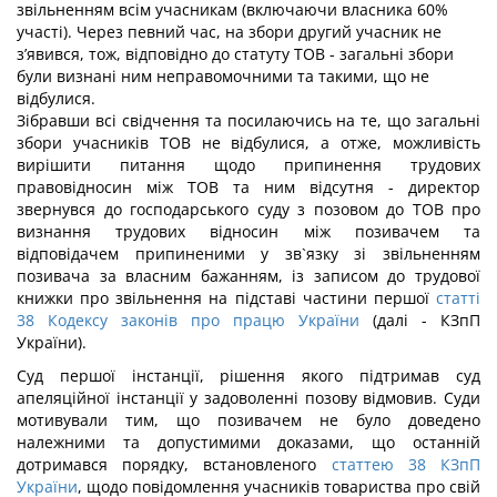
звільненням всім учасникам (включаючи власника 60%
участі). Через певний час, на збори другий учасник не
з’явився, тож, відповідно до статуту ТОВ - загальні збори
були визнані ним неправомочними та такими, що не
відбулися.
Зібравши всі свідчення та посилаючись на те, що загальні
збори учасників ТОВ не відбулися, а отже, можливість
вирішити питання щодо припинення трудових
правовідносин між ТОВ та ним відсутня - директор
звернувся до господарського суду з позовом до ТОВ про
визнання трудових відносин між позивачем та
відповідачем припиненими у зв`язку зі звільненням
позивача за власним бажанням, із записом до трудової
книжки про звільнення на підставі частини першої
статті
38 Кодексу законів про працю України
(далі - КЗпП
України).
Суд першої інстанції, рішення якого підтримав суд
апеляційної інстанції у задоволенні позову відмовив. Суди
мотивували тим, що позивачем не було доведено
належними та допустимими доказами, що останній
дотримався порядку, встановленого
статтею 38 КЗпП
України
, щодо повідомлення учасників товариства про свій