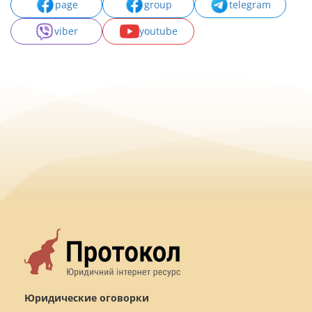
page
group
telegram
viber
youtube
Юридические оговорки