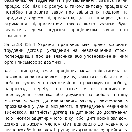
бажанням, не видає наказ про звільнення, затягує такий
процес, або ніяк не реагує. В такому випадку працівнику
потрібно направити заяву про звільнення поштою на
юридичну адресу підприємства, де він працює. День
отримання підприємством такого листа \заяви\ буде
вважатись днем подання працівником заяви про
звільнення.
За ст.38 КЗпП України, працівник має право розірвати
трудовий договір, укладений на невизначений строк,
попередивши про це власника або уповноважений ним
орган письмово за два тижні.
Але є випадки, коли працівник може звільнитись не
чекаючи двох тижневого терміну, коли таке звільнення з
роботи зумовлено неможливістю продовжувати роботу,
наприклад, переїзд на нове місце проживання;
переведення чоловіка або дружини на роботу в іншу
місцевість; вступ до навчального закладу; неможливість
проживання у даній місцевості, підтверджена медичним
висновком; вагітність; догляд за дитиною до досягнення
нею чотирнадцятирічного віку або дитиною-інвалідом;
догляд за хворим членом сім'ї відповідно до медичного
висновку або інвалідом I групи; вихід на пенсію; прийняття