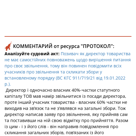
КОММЕНТАРИЙ от ресурса "ПРОТОКОЛ":
Аналізуйте судовий акт:
Позивач як директор товариства
не має самостійних повноважень щодо вирішення питання
про своє звільнення, тому він повинен повідомити всіх
учасників про звільнення та скликати збори у
встановленому порядку (ВС КГС 911/719/21 від 19.01.2022
р.).
Директор і одночасно власник 40%-частки статутного
капіталу ТОВ мав намір звільнитися із посади директора,
проте інший учасник товариства - власник 60% частки не
виходив на зв’язок та не з’являвся на загальні збори. Тож
директор написав заяву про звільнення, яку прийняв сам
та поставивши на ній свою відмітку про прийняття. Разом
із цим - і з його слів - він направив повідомлення про
скликання загальних зборів, пов’язаних із його