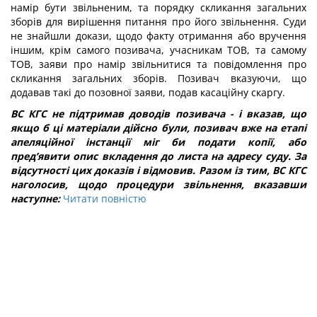
намір бути звільненим, та порядку скликання загальних
зборів для вирішення питання про його звільнення. Суди
не знайшли докази, щодо факту отримання або вручення
іншим, крім самого позивача, учасникам ТОВ, та самому
ТОВ, заяви про намір звільнитися та повідомлення про
скликання загальних зборів. Позивач вказуючи, що
додавав такі до позовної заяви, подав касаційну скаргу.
ВС КГС не підтримав доводів позивача - і вказав, що
якщо б ці матеріали дійсно були, позивач вже на етапі
апеляційної інстанції міг би подати копії, або
пред’явити опис вкладення до листа на адресу суду. За
відсутності цих доказів і відмовив. Разом із тим, ВС КГС
наголосив, щодо процедури звільнення, вказавши
наступне:
Читати повністю