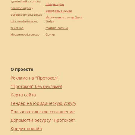
agrotechnika.com.ua
Шкафы купе
perevod.agency
Брендовые сумки
europeservice.com.ua
Натяжные потолки Nova
mk-translations.ua
Stelya
текст юа
maltina.com.ua
kievperevod.com.ua
Cылки
О проекте
Реклама на "Протокол"
"Протокол" без реклами!
Карта сайта
Тендер на юридическую услугу
Пользовательское соглашение
Допомогти ресурсу "Протокол"
Кредит онлайн