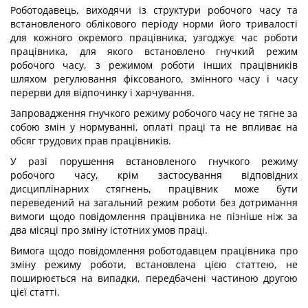
Роботодавець, виходячи із структури робочого часу та
встановленого облікового періоду норми його тривалості
для кожного окремого працівника, узгоджує час роботи
працівника, для якого встановлено гнучкий режим
робочого часу, з режимом роботи інших працівників
шляхом регулювання фіксованого, змінного часу і часу
перерви для відпочинку і харчування.
Запровадження гнучкого режиму робочого часу не тягне за
собою змін у нормуванні, оплаті праці та не впливає на
обсяг трудових прав працівників.
У разі порушення встановленого гнучкого режиму
робочого часу, крім застосування відповідних
дисциплінарних стягнень, працівник може бути
переведений на загальний режим роботи без дотримання
вимоги щодо повідомлення працівника не пізніше ніж за
два місяці про зміну істотних умов праці.
Вимога щодо повідомлення роботодавцем працівника про
зміну режиму роботи, встановлена цією статтею, не
поширюється на випадки, передбачені частиною другою
цієї статті.