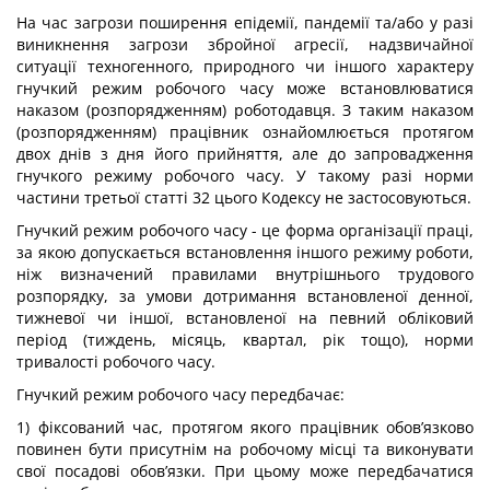
На час загрози поширення епідемії, пандемії та/або у разі
виникнення загрози збройної агресії, надзвичайної
ситуації техногенного, природного чи іншого характеру
гнучкий режим робочого часу може встановлюватися
наказом (розпорядженням) роботодавця. З таким наказом
(розпорядженням) працівник ознайомлюється протягом
двох днів з дня його прийняття, але до запровадження
гнучкого режиму робочого часу. У такому разі норми
частини третьої статті 32 цього Кодексу не застосовуються.
Гнучкий режим робочого часу - це форма організації праці,
за якою допускається встановлення іншого режиму роботи,
ніж визначений правилами внутрішнього трудового
розпорядку, за умови дотримання встановленої денної,
тижневої чи іншої, встановленої на певний обліковий
період (тиждень, місяць, квартал, рік тощо), норми
тривалості робочого часу.
Гнучкий режим робочого часу передбачає:
1) фіксований час, протягом якого працівник обов’язково
повинен бути присутнім на робочому місці та виконувати
свої посадові обов’язки. При цьому може передбачатися