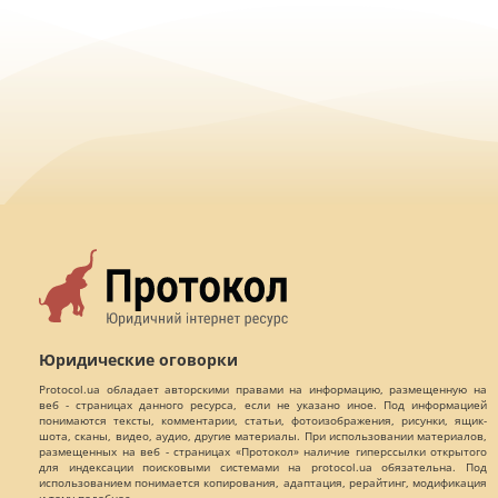
Юридические оговорки
Protocol.ua обладает авторскими правами на информацию, размещенную на
веб - страницах данного ресурса, если не указано иное. Под информацией
понимаются тексты, комментарии, статьи, фотоизображения, рисунки, ящик-
шота, сканы, видео, аудио, другие материалы. При использовании материалов,
размещенных на веб - страницах «Протокол» наличие гиперссылки открытого
для индексации поисковыми системами на protocol.ua обязательна. Под
использованием понимается копирования, адаптация, рерайтинг, модификация