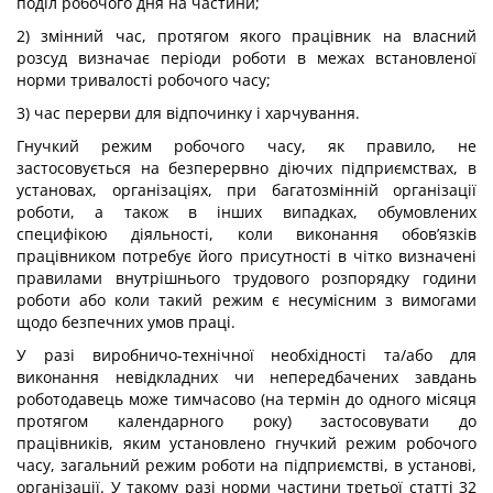
поділ робочого дня на частини;
2) змінний час, протягом якого працівник на власний
розсуд визначає періоди роботи в межах встановленої
норми тривалості робочого часу;
3) час перерви для відпочинку і харчування.
Гнучкий режим робочого часу, як правило, не
застосовується на безперервно діючих підприємствах, в
установах, організаціях, при багатозмінній організації
роботи, а також в інших випадках, обумовлених
специфікою діяльності, коли виконання обов’язків
працівником потребує його присутності в чітко визначені
правилами внутрішнього трудового розпорядку години
роботи або коли такий режим є несумісним з вимогами
щодо безпечних умов праці.
У разі виробничо-технічної необхідності та/або для
виконання невідкладних чи непередбачених завдань
роботодавець може тимчасово (на термін до одного місяця
протягом календарного року) застосовувати до
працівників, яким установлено гнучкий режим робочого
часу, загальний режим роботи на підприємстві, в установі,
організації. У такому разі норми частини третьої статті 32