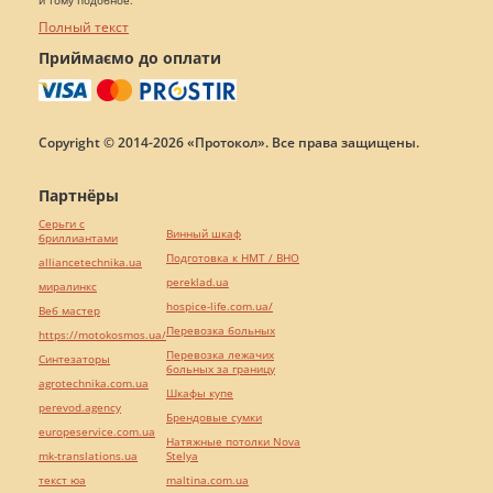
и тому подобное.
Полный текст
Приймаємо до оплати
Copyright © 2014-2026 «Протокол». Все права защищены.
Партнёры
Серьги с
Винный шкаф
бриллиантами
Подготовка к НМТ / ВНО
alliancetechnika.ua
pereklad.ua
миралинкс
hospice-life.com.ua/
Веб мастер
Перевозка больных
https://motokosmos.ua/
Перевозка лежачих
Синтезаторы
больных за границу
agrotechnika.com.ua
Шкафы купе
perevod.agency
Брендовые сумки
europeservice.com.ua
Натяжные потолки Nova
mk-translations.ua
Stelya
текст юа
maltina.com.ua