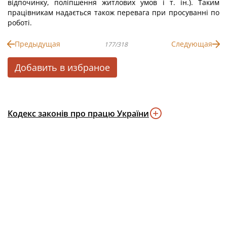
відпочинку, поліпшення житлових умов і т. ін.). Таким
працівникам надається також перевага при просуванні по
роботі.
Предыдущая
Следующая
177/318
Добавить в избраное
Кодекс законів про працю України