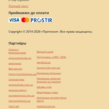
и тому подобное.
Полный текст
Приймаємо до оплати
Copyright © 2014-2026 «Протокол». Все права защищены.
Партнёры
Серьги с
Винный шкаф
бриллиантами
Подготовка к НМТ / ВНО
alliancetechnika.ua
pereklad.ua
миралинкс
hospice-life.com.ua/
Веб мастер
Перевозка больных
https://motokosmos.ua/
Перевозка лежачих
Синтезаторы
больных за границу
agrotechnika.com.ua
Шкафы купе
perevod.agency
Брендовые сумки
europeservice.com.ua
Натяжные потолки Nova
mk-translations.ua
Stelya
текст юа
maltina.com.ua