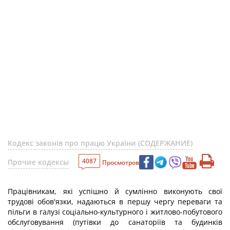
Кодекс законів про працю України (СОДЕРЖАНИЕ)
4087
Прочие кодексы
Просмотров
Працівникам, які успішно й сумлінно виконують свої
трудові обов'язки, надаються в першу чергу переваги та
пільги в галузі соціально-культурного і житлово-побутового
обслуговування (путівки до санаторіїв та будинків