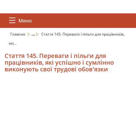
Меню
...
Главная
Стаття 145. Переваги і пільги для працівників,
які...
Стаття 145. Переваги і пільги для
працівників, які успішно і сумлінно
виконують свої трудові обов'язки