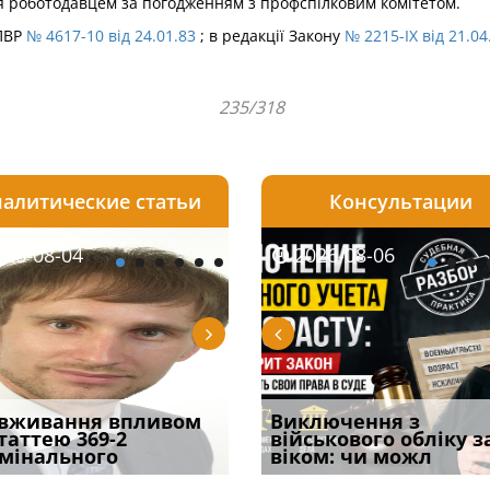
я роботодавцем за погодженням з профспілковим комітетом.
 ПВР
№ 4617-10 від 24.01.83
; в редакції Закону
№ 2215-IX від 21.04
235/318
алитические статьи
Консультации
08-06
26-08-04
2026-08-05
2026-08-06
2026-08-04
2026-08-06
2026-07-30
уд встановив для
вживання впливом
Особливості захисту у
Документи, на яких не
Переоформлення
Виключення з
Восьмий ААС фак
одування шкоди
статтею 369-2
кримінальному
проставляється
відстрочки за іншою
військового обліку з
підтвердив, що 
с
мінального
провадженні: я
апостиль: пер
підставою: нов
віком: чи можл
може скас