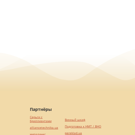
Партнёры
Серьги с
Винный шкаф
бриллиантами
Подготовка к НМТ / ВНО
alliancetechnika.ua
pereklad.ua
миралинкс