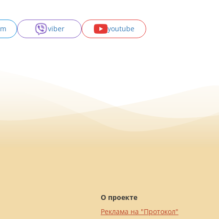
am
viber
youtube
О проекте
Реклама на "Протокол"