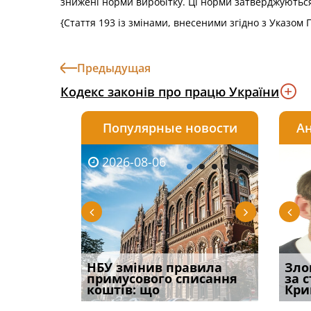
знижені норми виробітку. Ці норми затверджуютьс
{Стаття 193 із змінами, внесеними згідно з Указом
Предыдущая
Кодекс законів про працю України
Популярные новости
Ан
2026-08-06
2026-08-03
2026-
20
і
НБУ змінив правила
Водії можуть отримати
Якщо с
Зло
способом
примусового списання
компенсацію за
відшк
за 
вих
коштів: що
незаконні дії
наявні
Кри