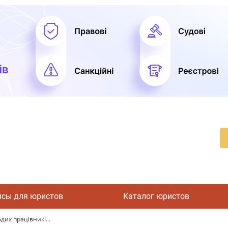
исы для юристов
Каталог юристов
дих працівникі...