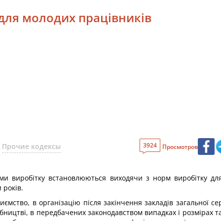
 для молодих працівників
3924
Прочие кодексы
Просмотров
орми виробітку встановлюються виходячи з норм виробітку дл
 років.
ємство, в організацію після закінчення закладів загальної сер
бництві, в передбачених законодавством випадках і розмірах т