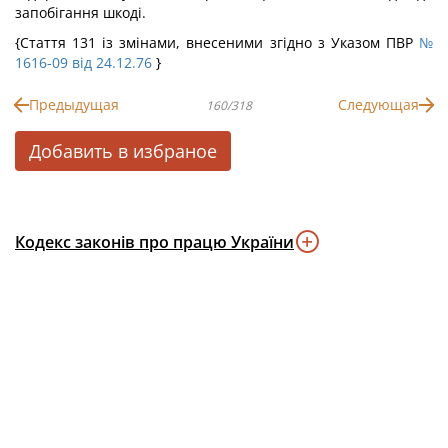
запобігання шкоді.
{Стаття 131 із змінами, внесеними згідно з Указом ПВР
№
1616-09 від 24.12.76
}
Предыдущая
Следующая
160/318
Добавить в избраное
Кодекс законів про працю України