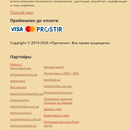
использованием понимается копирования, адаптация, рерайтинг, модификация
и тому подобное.
Полный текст
Приймаємо до оплати
Copyright © 2014-2026 «Протокол». Все права защищены.
Партнёры
Серьги с
Винный шкаф
бриллиантами
Подготовка к НМТ / ВНО
alliancetechnika.ua
pereklad.ua
миралинкс
hospice-life.com.ua/
Веб мастер
Перевозка больных
https://motokosmos.ua/
Перевозка лежачих
Синтезаторы
больных за границу
agrotechnika.com.ua
Шкафы купе
perevod.agency
Брендовые сумки
europeservice.com.ua
Натяжные потолки Nova
mk-translations.ua
Stelya