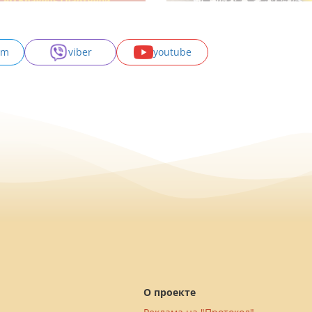
am
viber
youtube
О проекте