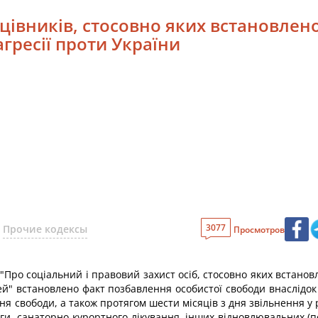
рацівників, стосовно яких встановле
гресії проти України
3077
Прочие кодексы
Просмотров
"Про соціальний і правовий захист осіб, стосовно яких встанов
імей" встановлено факт позбавлення особистої свободи внаслідок 
ня свободи, а також протягом шести місяців з дня звільнення у
моги, санаторно-курортного лікування, інших відновлювальних (по