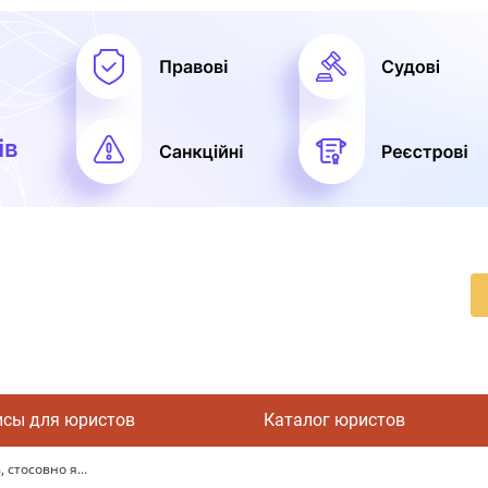
исы для юристов
Каталог юристов
 стосовно я...