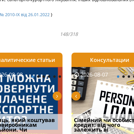
№ 2010-IX від 26.01.2022
}
148/318
алитические статьи
Консультации
08-06
26-08-08
2026-08-05
2026-08-06
2026-08-07
2026-08-07
2026-07-30
уд встановив для
яць, який коштував
Чи потрібна ФОП
Документи, на яких не
Огляд практики ВС від
Сімейний чи особис
Восьмий ААС фак
одування шкоди
овиробникам
печатка у 2026 році:
проставляється
Ростислава Кравця, що
кредит: від чого
підтвердив, що 
с
ьйони. Чи
правила засто
апостиль: пер
опублі
залежить ві
може скас