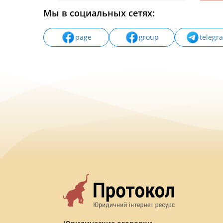
Мы в социальных сетях:
page
group
telegr