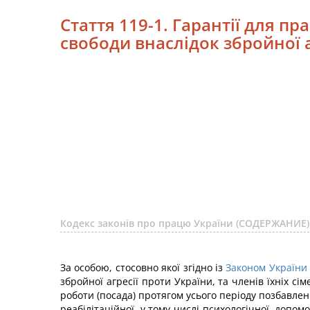
Стаття 119-1. Гарантії для п
свободи внаслідок збройної а
Кодекс законів про працю України (СОДЕРЖАНИЕ)
За особою, стосовно якої згідно із
Законом України
збройної агресії проти України, та членів їхніх с
роботи (посада) протягом усього періоду позбавлен
реабілітаційної, у тому числі психологічної, допо