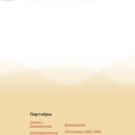
Партнёры
Серьги с
Винный шкаф
бриллиантами
Подготовка к НМТ / ВНО
alliancetechnika.ua