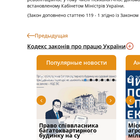
встановленому Кабінетом Міністрів України.
{Закон доповнено статтею 119 - 1 згідно із Законом
Предыдущая
Кодекс законів про працю України
Популярные новости
Ан
2026-08-07
2026-08-03
2026-
20
р, але
Право співвласника
ФУНДАМЕНТАЛЬНА
Якщо с
Міс
илася: як
багатоквартирного
ПРОБЛЕМА «СУДОВОЇ
відшк
агр
будинку на су
ПРАКТИКИ», АБО ПР
наявні
міл