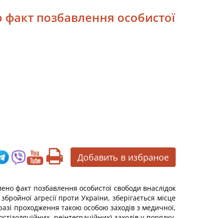
но факт позбавлення особистої
Добавить в избраное
лено факт позбавлення особистої свободи внаслідок
збройної агресії проти України, зберігається місце
 разі проходження такою особою заходів з медичної,
стізоляційних, реінтеграційних) заходів у порядку,