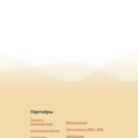
Партнёры
Серьги с
Винный шкаф
бриллиантами
Подготовка к НМТ / ВНО
alliancetechnika.ua
pereklad.ua
миралинкс