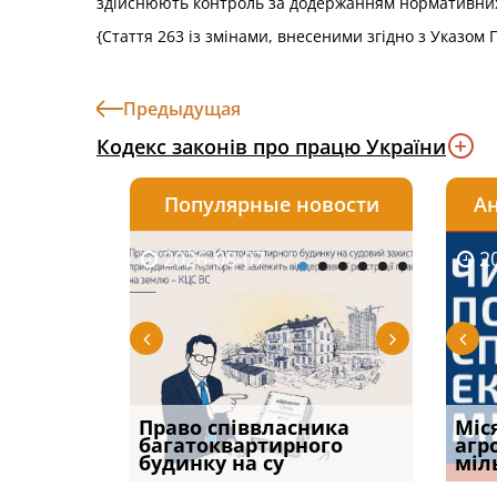
здійснюють контроль за додержанням нормативних 
{Стаття 263 із змінами, внесеними згідно з Указом
Предыдущая
Кодекс законів про працю України
Популярные новости
Ан
2026-08-07
2026-08-03
2026-
20
р, але
Право співвласника
ФУНДАМЕНТАЛЬНА
Якщо с
Міс
илася: як
багатоквартирного
ПРОБЛЕМА «СУДОВОЇ
відшк
агр
будинку на су
ПРАКТИКИ», АБО ПР
наявні
міл