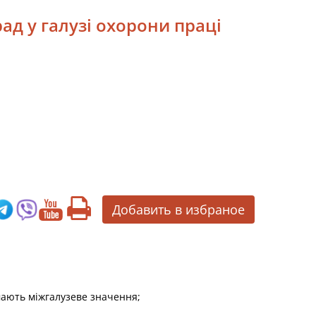
ад у галузі охорони праці
Добавить в избраное
мають міжгалузеве значення;