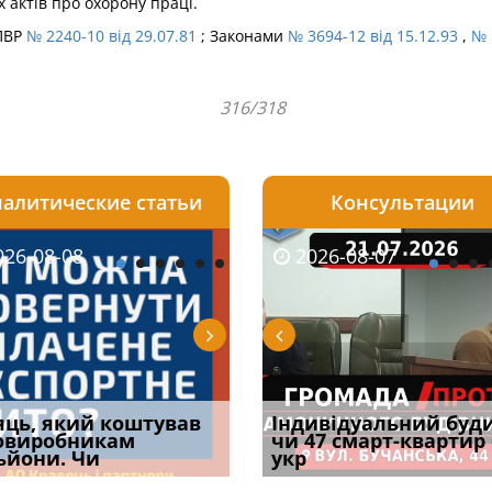
актів про охорону праці.
 ПВР
№ 2240-10 від 29.07.81
; Законами
№ 3694-12 від 15.12.93
,
№ 
316/318
алитические статьи
Консультации
08-06
26-08-08
2026-05-25
2026-08-06
2026-08-07
2026-08-07
2026-07-30
уд встановив для
яць, який коштував
Штраф ТЦК при зміні
Документи, на яких не
Огляд практики ВС від
Індивідуальний буд
Восьмий ААС фак
одування шкоди
овиробникам
місця проживання:
проставляється
Ростислава Кравця, що
чи 47 смарт-квартир
підтвердив, що 
с
ьйони. Чи
розбір судов
апостиль: пер
опублі
укр
може скас