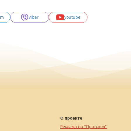
am
viber
youtube
О проекте
Реклама на "Протокол"