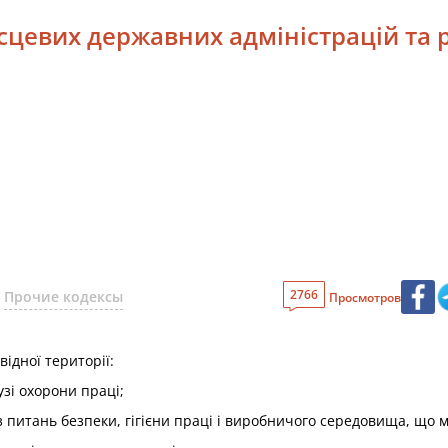
сцевих державних адміністрацій та р
2766
Прочие кодексы
Просмотров
відної території:
зі охорони праці;
 питань безпеки, гігієни праці і виробничого середовища, що 