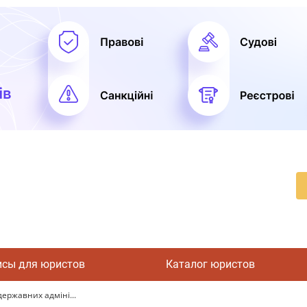
исы для юристов
Каталог юристов
ержавних адміні...