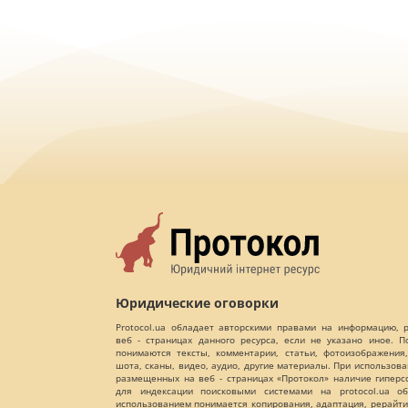
Юридические оговорки
Protocol.ua обладает авторскими правами на информацию,
веб - страницах данного ресурса, если не указано иное. 
понимаются тексты, комментарии, статьи, фотоизображения,
шота, сканы, видео, аудио, другие материалы. При использов
размещенных на веб - страницах «Протокол» наличие гиперс
для индексации поисковыми системами на protocol.ua об
использованием понимается копирования, адаптация, рерайти