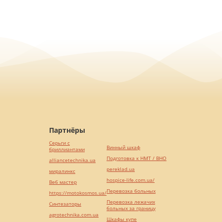
Партнёры
Серьги с
Винный шкаф
бриллиантами
Подготовка к НМТ / ВНО
alliancetechnika.ua
pereklad.ua
миралинкс
hospice-life.com.ua/
Веб мастер
Перевозка больных
https://motokosmos.ua/
Перевозка лежачих
Синтезаторы
больных за границу
agrotechnika.com.ua
Шкафы купе