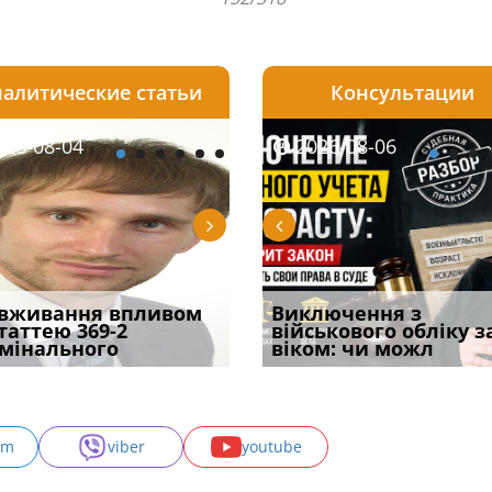
алитические статьи
Консультации
08-06
26-08-04
2026-08-05
2026-08-06
2026-08-04
2026-08-06
2026-07-30
уд встановив для
вживання впливом
Особливості захисту у
Документи, на яких не
Переоформлення
Виключення з
Восьмий ААС фак
одування шкоди
статтею 369-2
кримінальному
проставляється
відстрочки за іншою
військового обліку з
підтвердив, що 
с
мінального
провадженні: я
апостиль: пер
підставою: нов
віком: чи можл
може скас
am
viber
youtube