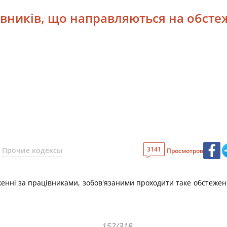
ацівників, що направляються на обст
3141
Прочие кодексы
Просмотров
нні за працівниками, зобов'язаними проходити таке обстеження 
152/318