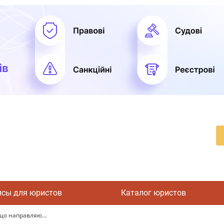
исы для юристов
Каталог юристов
 що направляю...