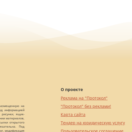
О проекте
Реклама на "Протокол"
"Протокол" без реклами!
 размещенную на
Под информацией
Карта сайта
 рисунки, ящик-
ании материалов,
Тендер на юридическую услугу
сылки открытого
язательна. Под
Пользовательское соглашение
нг, модификация