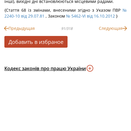
інші), вихідні дні встановлюються місцевими радами.
{Стаття 68 із змінами, внесеними згідно з Указом ПВР
№
2240-10 від 29.07.81
, Законом
№ 5462-VI від 16.10.2012
}
Предыдущая
Следующая
91/318
Добавить в избраное
Кодекс законів про працю України