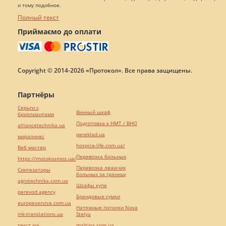
и тому подобное.
Полный текст
Приймаємо до оплати
Copyright © 2014-2026 «Протокол». Все права защищены.
Партнёры
Серьги с
Винный шкаф
бриллиантами
Подготовка к НМТ / ВНО
alliancetechnika.ua
pereklad.ua
миралинкс
hospice-life.com.ua/
Веб мастер
Перевозка больных
https://motokosmos.ua/
Перевозка лежачих
Синтезаторы
больных за границу
agrotechnika.com.ua
Шкафы купе
perevod.agency
Брендовые сумки
europeservice.com.ua
Натяжные потолки Nova
mk-translations.ua
Stelya
текст юа
maltina.com.ua