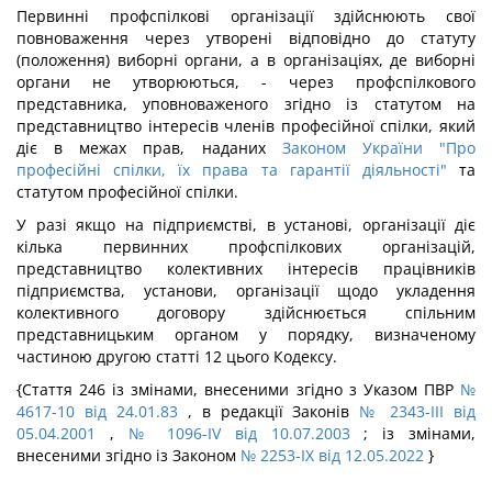
Первинні профспілкові організації здійснюють свої
повноваження через утворені відповідно до статуту
(положення) виборні органи, а в організаціях, де виборні
органи не утворюються, - через профспілкового
представника, уповноваженого згідно із статутом на
представництво інтересів членів професійної спілки, який
діє в межах прав, наданих
Законом України "Про
професійні спілки, їх права та гарантії діяльності"
та
статутом професійної спілки.
У разі якщо на підприємстві, в установі, організації діє
кілька первинних профспілкових організацій,
представництво колективних інтересів працівників
підприємства, установи, організації щодо укладення
колективного договору здійснюється спільним
представницьким органом у порядку, визначеному
частиною другою статті 12 цього Кодексу.
{Стаття 246 із змінами, внесеними згідно з Указом ПВР
№
4617-10 від 24.01.83
, в редакції Законів
№ 2343-III від
05.04.2001
,
№ 1096-IV від 10.07.2003
; із змінами,
внесеними згідно із Законом
№ 2253-IX від 12.05.2022
}