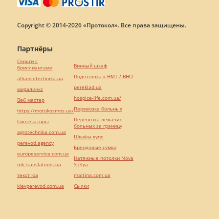
Copyright © 2014-2026 «Протокол». Все права защищены.
Партнёры
Серьги с
Винный шкаф
бриллиантами
Подготовка к НМТ / ВНО
alliancetechnika.ua
pereklad.ua
миралинкс
hospice-life.com.ua/
Веб мастер
Перевозка больных
https://motokosmos.ua/
Перевозка лежачих
Синтезаторы
больных за границу
agrotechnika.com.ua
Шкафы купе
perevod.agency
Брендовые сумки
europeservice.com.ua
Натяжные потолки Nova
mk-translations.ua
Stelya
текст юа
maltina.com.ua
kievperevod.com.ua
Cылки