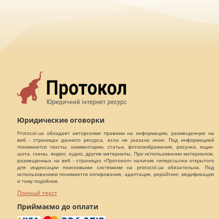
Юридические оговорки
Protocol.ua обладает авторскими правами на информацию, размещенную на
веб - страницах данного ресурса, если не указано иное. Под информацией
понимаются тексты, комментарии, статьи, фотоизображения, рисунки, ящик-
шота, сканы, видео, аудио, другие материалы. При использовании материалов,
размещенных на веб - страницах «Протокол» наличие гиперссылки открытого
для индексации поисковыми системами на protocol.ua обязательна. Под
использованием понимается копирования, адаптация, рерайтинг, модификация
и тому подобное.
Полный текст
Приймаємо до оплати