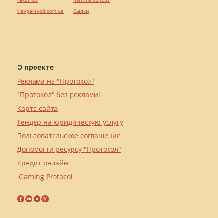
текст юа
maltina.com.ua
kievperevod.com.ua
Cылки
О проекте
Реклама на "Протокол"
"Протокол" без реклами!
Карта сайта
Тендер на юридическую услугу
Пользовательское соглашение
Допомогти ресурсу "Протокол"
Кредит онлайн
iGaming Protocol