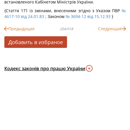
встановленого Кабінетом Міністрів України.
{Стаття 171 із змінами, внесеними згідно з Указом ПВР
№
4617-10 від 24.01.83
; Законом
№ 3694-12 від 15.12.93
}
Предыдущая
Следующая
204/318
Добавить в избраное
Кодекс законів про працю України