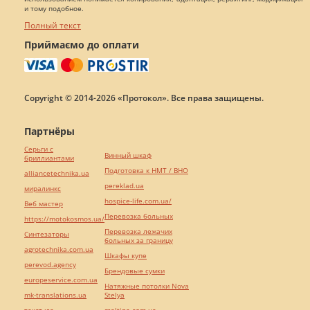
и тому подобное.
Полный текст
Приймаємо до оплати
Copyright © 2014-2026 «Протокол». Все права защищены.
Партнёры
Серьги с
Винный шкаф
бриллиантами
Подготовка к НМТ / ВНО
alliancetechnika.ua
pereklad.ua
миралинкс
hospice-life.com.ua/
Веб мастер
Перевозка больных
https://motokosmos.ua/
Перевозка лежачих
Синтезаторы
больных за границу
agrotechnika.com.ua
Шкафы купе
perevod.agency
Брендовые сумки
europeservice.com.ua
Натяжные потолки Nova
mk-translations.ua
Stelya