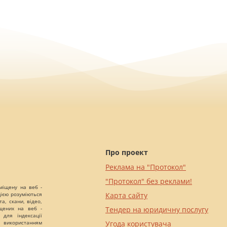
Про проект
Реклама на "Протокол"
"Протокол" без реклами!
міщену на веб -
цією розуміються
Карта сайту
а, скани, відео,
іщених на веб -
Тендер на юридичну послугу
 для індексації
 використанням
Угода користувача