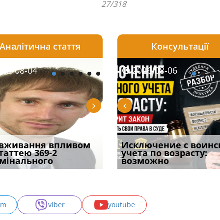
27/318
Аналітична стаття
Консультації
08-06
26-08-04
2026-08-05
2026-08-06
2026-08-04
2026-08-06
2026-07-30
уд встановив для
вживання впливом
Особливості захисту у
Документи, на яких не
Переоформлення
Исключение с воинс
Восьмий ААС фак
одування шкоди
статтею 369-2
кримінальному
проставляється
відстрочки за іншою
учета по возрасту:
підтвердив, що 
с
мінального
провадженні: я
апостиль: пер
підставою: нов
возможно
може скас
am
viber
youtube