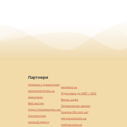
Партнери
Сережки з діамантами
pereklad.ua
alliancetechnika.ua
Підготовка до НМТ / ЗНО
миралинкс
Винна шафа
Веб мастер
Перевезення хворих
https://motokosmos.ua/
hospice-life.com.ua/
Синтезатори
mk-translations.ua
perevod.agency
maltina.com.ua