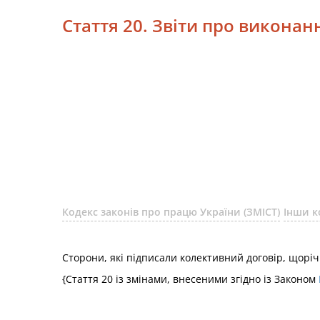
Стаття 20. Звіти про викона
Кодекс законів про працю України (ЗМІСТ)
Інши к
Сторони, які підписали колективний договір, щорі
{Стаття 20 із змінами, внесеними згідно із Законом