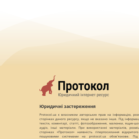
Юридичні застереження
Protocol.ua є власником авторських прав на інформацію, роз
сторінках даного ресурсу, якщо не вказано інше. Під інформа
тексти, коментарі, статті, фотозображення, малюнки, ящик-шот
аудіо, інші матеріали. При використанні матеріалів, розм
сторінках «Протокол» наявність гіперпосилання відкритого
пошуковими системами на protocol.ua обов`язкове. Під