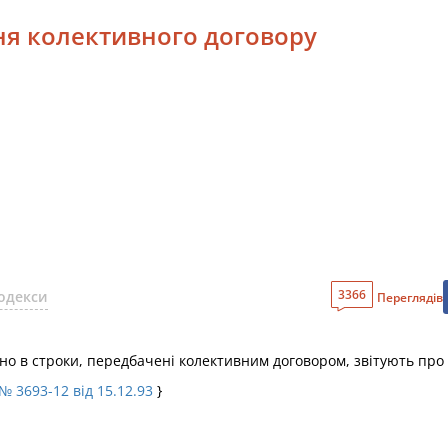
ння колективного договору
3366
одекси
Переглядів
чно в строки, передбачені колективним договором, звітують про
№ 3693-12 від 15.12.93
}