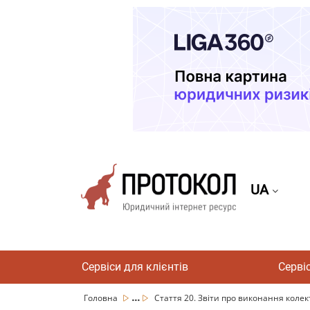
UA
Сервіси для клієнтів
Серві
...
Головна
Стаття 20. Звіти про виконання колек