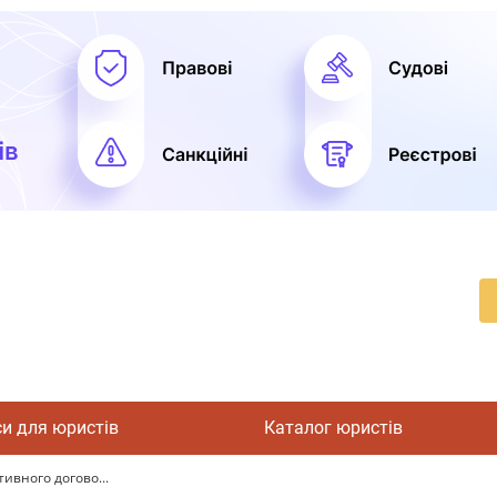
си для юристів
Каталог юристів
тивного догово...