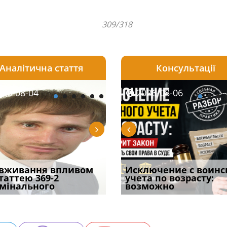
309/318
Аналітична стаття
Консультації
08-06
26-08-04
2026-08-05
2026-08-06
2026-08-04
2026-08-06
2026-07-30
уд встановив для
вживання впливом
Особливості захисту у
Документи, на яких не
Переоформлення
Исключение с воинс
Восьмий ААС фак
одування шкоди
статтею 369-2
кримінальному
проставляється
відстрочки за іншою
учета по возрасту:
підтвердив, що 
с
мінального
провадженні: я
апостиль: пер
підставою: нов
возможно
може скас