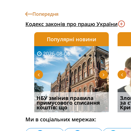
Попередня
Кодекс законів про працю України
Популярні новини
2026-08-06
2026-08-03
2026-
20
і
НБУ змінив правила
Водії можуть отримати
Якщо с
Зло
способом
примусового списання
компенсацію за
відшк
за 
вих
коштів: що
незаконні дії
наявні
Кри
Ми в соціальних мережах: