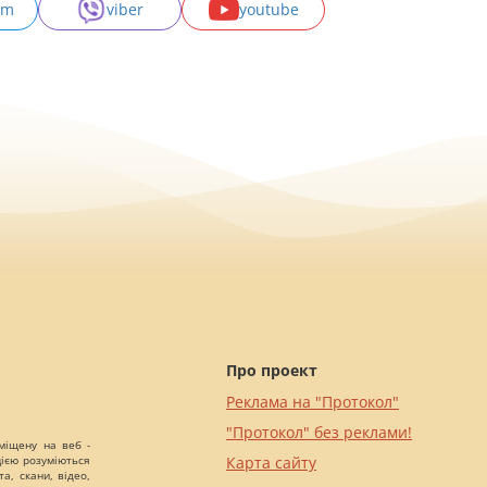
am
viber
youtube
Про проект
Реклама на "Протокол"
"Протокол" без реклами!
міщену на веб -
цією розуміються
Карта сайту
а, скани, відео,