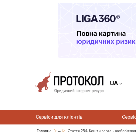
UA
Сервіси для клієнтів
Серві
...
Головна
Стаття 254. Кошти загальнообов’язков