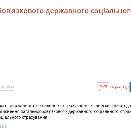
бов’язкового державного соціальног
2529
одекси
Переглядів
го державного соціального страхування є внески роботодавц
здійснення загальнообов’язкового державного соціального стр
оціального страхування.
22
}