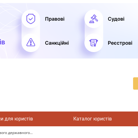
си для юристів
Каталог юристів
ого державного...