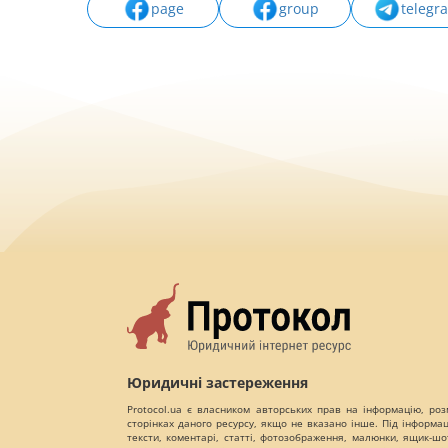
page
group
telegr
Юридичні застереження
Protocol.ua є власником авторських прав на інформацію, роз
сторінках даного ресурсу, якщо не вказано інше. Під інформа
тексти, коментарі, статті, фотозображення, малюнки, ящик-шот