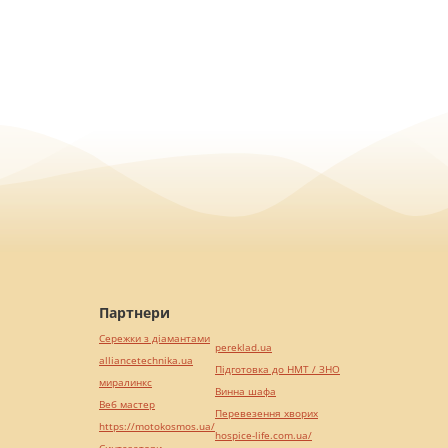
Партнери
Сережки з діамантами
pereklad.ua
alliancetechnika.ua
Підготовка до НМТ / ЗНО
миралинкс
Винна шафа
Веб мастер
Перевезення хворих
https://motokosmos.ua/
hospice-life.com.ua/