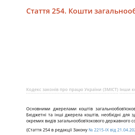
Стаття 254. Кошти загальноо
Кодекс законів про працю України (ЗМІСТ)
Інши к
Основними джерелами коштів загальнообов’язково
Бюджетні та інші джерела коштів, необхідні для 
окремих видів загальнообов’язкового державного с
{Стаття 254 в редакції Закону
№ 2215-IX від 21.04.20