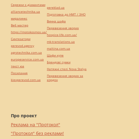
Сережки з діамантами
pereklad.ua
alliancetechnika.ua
Підготовка до НМТ / ЗНО
миралинкс
Винна шафа
Веб мастер
Перевезення хворих
https://motokosmos.ua/
hospice-life.com.ua/
Синтезатори
mk-translations.ua
perevod.agency
maltina.com.ua
agrotechnika.com.ua
Шафи купе
europeservice.com.ua
Брендові сумки
текст юа
Натяжні стелі Nova Stelya
Посилання
Перевезення хворих за
kievperevod.com.ua
кордон
Про проект
Реклама на "Протокол"
"Протокол" без реклами!