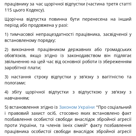
працівнику за час щорічної відпустки (частина третя статті
115 цього Кодексу).
Щорічна відпустка повинна бути перенесена на інший
період або продовжена у разі:
1) тимчасової непрацездатності працівника, засвідченої у
встановленому порядку;
2) виконання працівником державних або громадських
обов'язків, якщо згідно із законодавством він підлягає
звільненню на цей час від основної роботи із збереженням
заробітної плати;
3) настання строку відпустки у зв'язку з вагітністю та
пологами;
4) збігу щорічної відпустки з відпусткою у зв'язку з
навчанням;
5) встановлення згідно із
Законом України
"Про соціальний
і правовий захист осіб, стосовно яких встановлено факт
позбавлення особистої свободи внаслідок збройної агресії
проти України, та членів їхніх сімей" факту позбавлення
працівника особистої свободи внаслідок збройної агресії