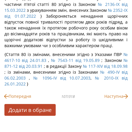
частини п'ятої статті 80 згідно із Законом
№ 2136-IX від
15.03.2022
з урахуванням змін, внесених Законом
№ 2352-IX
від 01.07.2022
}
Забороняється ненадання щорічних
відпусток повної тривалості протягом двох років підряд, а
також ненадання їх протягом робочого року особам віком
до вісімнадцяти років та працівникам, які мають право на
щорічні додаткові відпустки за роботу із шкідливими і
важкими умовами чи з особливим характером праці.
{Стаття 80 із змінами, внесеними згідно з Указами ПВР
№
4617-10 від 24.01.83
,
№ 7543-11 від 19.05.89
; Законом
№
871-12 від 20.03.91
; в редакції Закону
№ 117-XIV від 18.09.98
; із змінами, внесеними згідно із Законами
№ 490-IV від
06.02.2003
,
№ 1096-IV від 10.07.2003
,
№ 2010-IX від
26.01.2022
}
Попередня
Наступна
107/318
Додати в обране