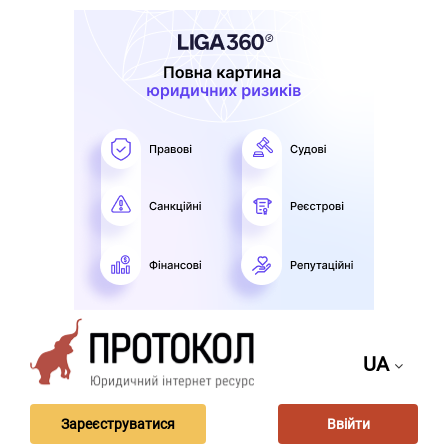
UA
Зареєструватися
Ввійти